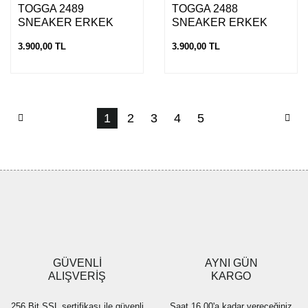
TOGGA 2489
TOGGA 2488
SNEAKER ERKEK
SNEAKER ERKEK
AYAKKABI-LACİVERT
AYAKKABI-VİZON
3.900,00 TL
3.900,00 TL
1
2
3
4
5
GÜVENLİ
AYNI GÜN
ALIŞVERİŞ
KARGO
256 Bit SSL sertifikası ile güvenli
Saat 16.00'a kadar vereceğiniz