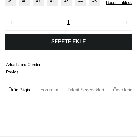
39
40
41
42
43
44
45
Beden Tablosu
SEPETE EKLE
Arkadaşına Gönder
Paylaş
Ürün Bilgisi
Yorumlar
Taksit Seçenekleri
Önerileriniz
Bu ürünün fiyat bilgisi, resim, ürün açıklamalarında ve diğer
konularda yetersiz gördüğünüz noktaları öneri formunu kullanarak
Bu ürüne ilk yorumu siz yapın!
tarafımıza iletebilirsiniz.
Görüş ve önerileriniz için teşekkür ederiz.