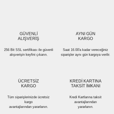
Yorum Yaz
Ürün resmi kalitesiz, bozuk veya görüntülenemiyor.
Ürün açıklamasında eksik bilgiler bulunuyor.
Ürün bilgilerinde hatalar bulunuyor.
Ürün fiyatı diğer sitelerden daha pahalı.
GÜVENLİ
AYNI GÜN
Bu ürüne benzer farklı alternatifler olmalı.
ALIŞVERİŞ
KARGO
256 Bit SSL sertifikası ile güvenli
Saat 16.00'a kadar vereceğiniz
alışverişin keyfini çıkarın.
siparişler aynı gün kargoya verilir.
Gönder
ÜCRETSİZ
KREDİ KARTINA
KARGO
TAKSİT İMKANI
Tüm siparişlerinizde ücretsiz
Kredi Kartlarına taksit
kargo
avantajlarından
avantajlarından yararlanın.
yararlanın.