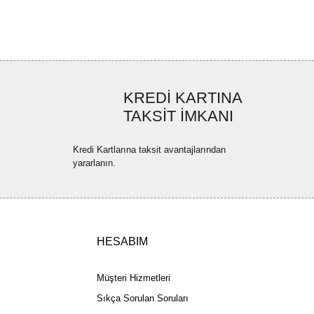
ya görüntülenemiyor.
Yorum Yaz
ler bulunuyor.
uyor.
a pahalı.
ler olmalı.
KREDİ KARTINA
TAKSİT İMKANI
Kredi Kartlarına taksit avantajlarından
yararlanın.
Gönder
HESABIM
Müşteri Hizmetleri
Sıkça Sorulan Soruları