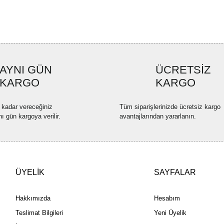
Ürün resmi kalitesiz, bozuk ve
Ürün açıklamasında eksik bilgi
Ürün bilgilerinde hatalar bulun
Ürün fiyatı diğer sitelerden dah
Bu ürüne benzer farklı alternatif
AYNI GÜN
ÜCRETSİZ
KARGO
KARGO
 kadar vereceğiniz
Tüm siparişlerinizde ücretsiz kargo
nı gün kargoya verilir.
avantajlarından yararlanın.
ÜYELİK
SAYFALAR
Hakkımızda
Hesabım
Teslimat Bilgileri
Yeni Üyelik