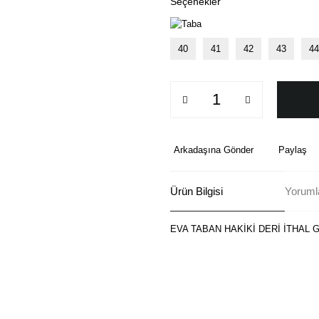
Seçenekler
40
41
42
43
44
Arkadaşına Gönder
Paylaş
Ürün Bilgisi
Yoruml
EVA TABAN HAKİKİ DERİ İTHAL
Bu ürünün fiyat bilgisi, resim, ü
formunu kullanarak tarafımıza ilete
Görüş ve önerileriniz için teşekkü