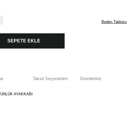
Beden Tablosu
SEPETE EKLE
ar
Taksit Seçenekleri
Önerileriniz
 GÜNLÜK AYAKKABI
rün açıklamalarında ve diğer konularda yetersiz gördüğünüz noktaları öneri
bilirsiniz.
Bu ürüne ilk yorumu siz yapın!
r ederiz.