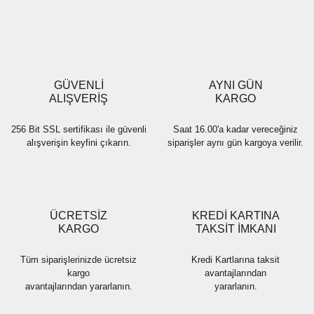
Yorum Yaz
Ürün resmi kalitesiz, bozuk veya görüntülenemiyor.
Ürün açıklamasında eksik bilgiler bulunuyor.
Ürün bilgilerinde hatalar bulunuyor.
Ürün fiyatı diğer sitelerden daha pahalı.
GÜVENLİ
AYNI GÜN
Bu ürüne benzer farklı alternatifler olmalı.
ALIŞVERİŞ
KARGO
256 Bit SSL sertifikası ile güvenli
Saat 16.00'a kadar vereceğiniz
alışverişin keyfini çıkarın.
siparişler aynı gün kargoya verilir.
Gönder
ÜCRETSİZ
KREDİ KARTINA
KARGO
TAKSİT İMKANI
Tüm siparişlerinizde ücretsiz
Kredi Kartlarına taksit
kargo
avantajlarından
avantajlarından yararlanın.
yararlanın.