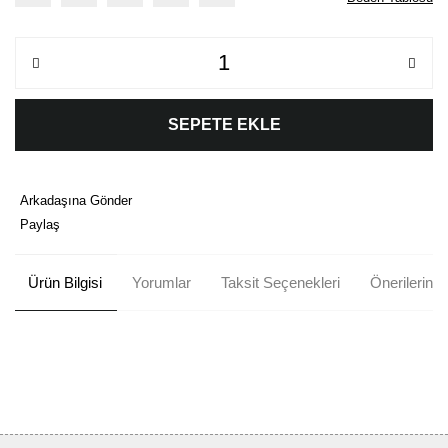
SEPETE EKLE
Arkadaşına Gönder
Paylaş
Ürün Bilgisi
Yorumlar
Taksit Seçenekleri
Önerileriniz
Bu ürünün fiyat bilgisi, resim, ürün açıklamalarında ve diğer
konularda yetersiz gördüğünüz noktaları öneri formunu kullanarak
Bu ürüne ilk yorumu siz yapın!
tarafımıza iletebilirsiniz.
Görüş ve önerileriniz için teşekkür ederiz.