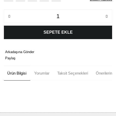
SEPETE EKLE
Arkadaşına Gönder
Paylaş
Ürün Bilgisi
Yorumlar
Taksit Seçenekleri
Önerileriniz
Bu ürünün fiyat bilgisi, resim, ürün açıklamalarında ve diğer
konularda yetersiz gördüğünüz noktaları öneri formunu kullanarak
Bu ürüne ilk yorumu siz yapın!
tarafımıza iletebilirsiniz.
Görüş ve önerileriniz için teşekkür ederiz.