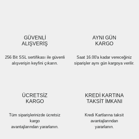
Yorum Yaz
Ürün resmi kalitesiz, bozuk veya görüntülenemiyor.
Ürün açıklamasında eksik bilgiler bulunuyor.
Ürün bilgilerinde hatalar bulunuyor.
Ürün fiyatı diğer sitelerden daha pahalı.
GÜVENLİ
AYNI GÜN
Bu ürüne benzer farklı alternatifler olmalı.
ALIŞVERİŞ
KARGO
256 Bit SSL sertifikası ile güvenli
Saat 16.00'a kadar vereceğiniz
alışverişin keyfini çıkarın.
siparişler aynı gün kargoya verilir.
Gönder
ÜCRETSİZ
KREDİ KARTINA
KARGO
TAKSİT İMKANI
Tüm siparişlerinizde ücretsiz
Kredi Kartlarına taksit
kargo
avantajlarından
avantajlarından yararlanın.
yararlanın.