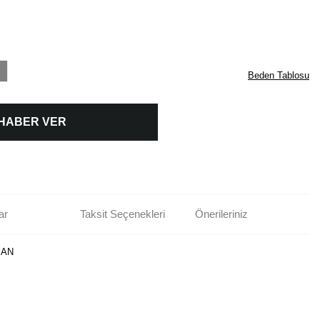
Beden Tablosu
 HABER VER
ar
Taksit Seçenekleri
Önerileriniz
BAN
rün açıklamalarında ve diğer konularda yetersiz gördüğünüz noktaları öneri
bilirsiniz.
Bu ürüne ilk yorumu siz yapın!
r ederiz.