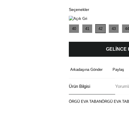
Seçenekler
40
41
42
43
44
GELİNCE
Arkadaşına Gönder
Paylaş
Ürün Bilgisi
Yoruml
ÖRGÜ EVA TABANÖRGÜ EVA TA
Bu ürünün fiyat bilgisi, resim, ü
formunu kullanarak tarafımıza ilete
Görüş ve önerileriniz için teşekkü