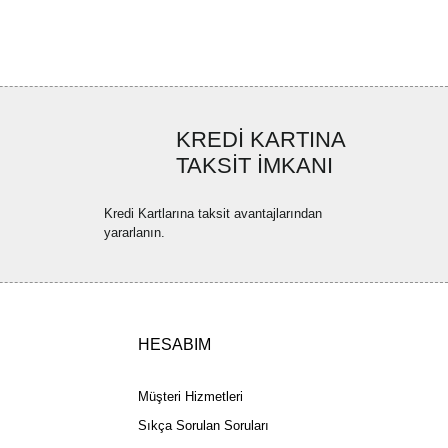
ya görüntülenemiyor.
Yorum Yaz
ler bulunuyor.
uyor.
a pahalı.
KREDİ KARTINA
ler olmalı.
TAKSİT İMKANI
Kredi Kartlarına taksit avantajlarından
yararlanın.
Gönder
HESABIM
Müşteri Hizmetleri
Sıkça Sorulan Soruları