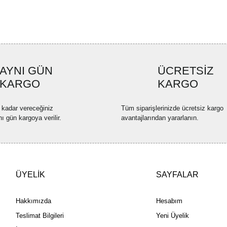
Ürün resmi kalitesiz, bozuk ve
Ürün açıklamasında eksik bilgi
Ürün bilgilerinde hatalar bulun
Ürün fiyatı diğer sitelerden dah
AYNI GÜN
ÜCRETSİZ
Bu ürüne benzer farklı alternatif
KARGO
KARGO
 kadar vereceğiniz
Tüm siparişlerinizde ücretsiz kargo
nı gün kargoya verilir.
avantajlarından yararlanın.
ÜYELİK
SAYFALAR
Hakkımızda
Hesabım
Teslimat Bilgileri
Yeni Üyelik