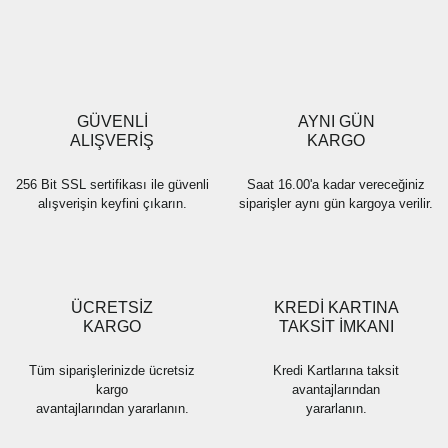
Yorum Yaz
Ürün resmi kalitesiz, bozuk veya görüntülenemiyor.
Ürün açıklamasında eksik bilgiler bulunuyor.
Ürün bilgilerinde hatalar bulunuyor.
Ürün fiyatı diğer sitelerden daha pahalı.
GÜVENLİ
AYNI GÜN
Bu ürüne benzer farklı alternatifler olmalı.
ALIŞVERİŞ
KARGO
256 Bit SSL sertifikası ile güvenli
Saat 16.00'a kadar vereceğiniz
alışverişin keyfini çıkarın.
siparişler aynı gün kargoya verilir.
Gönder
ÜCRETSİZ
KREDİ KARTINA
KARGO
TAKSİT İMKANI
Tüm siparişlerinizde ücretsiz
Kredi Kartlarına taksit
kargo
avantajlarından
avantajlarından yararlanın.
yararlanın.