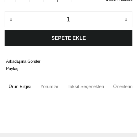
SEPETE EKLE
Arkadaşına Gönder
Paylaş
Ürün Bilgisi
Yorumlar
Taksit Seçenekleri
Önerileriniz
Bu ürünün fiyat bilgisi, resim, ürün açıklamalarında ve diğer
konularda yetersiz gördüğünüz noktaları öneri formunu kullanarak
Bu ürüne ilk yorumu siz yapın!
tarafımıza iletebilirsiniz.
Görüş ve önerileriniz için teşekkür ederiz.