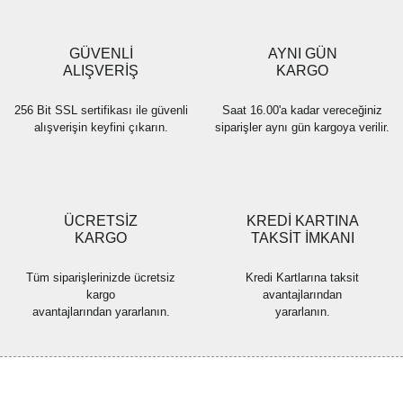
Ürün bilgilerinde hatalar bulunuyor.
Ürün fiyatı diğer sitelerden daha pahalı.
GÜVENLİ
AYNI GÜN
Bu ürüne benzer farklı alternatifler olmalı.
ALIŞVERİŞ
KARGO
256 Bit SSL sertifikası ile güvenli
Saat 16.00'a kadar vereceğiniz
alışverişin keyfini çıkarın.
siparişler aynı gün kargoya verilir.
Gönder
ÜCRETSİZ
KREDİ KARTINA
KARGO
TAKSİT İMKANI
Tüm siparişlerinizde ücretsiz
Kredi Kartlarına taksit
kargo
avantajlarından
avantajlarından yararlanın.
yararlanın.