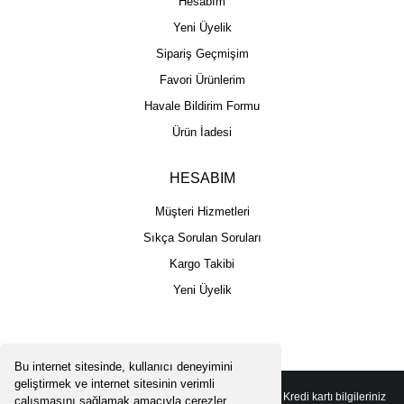
Hesabım
Yeni Üyelik
Sipariş Geçmişim
Favori Ürünlerim
Havale Bildirim Formu
Ürün İadesi
HESABIM
Müşteri Hizmetleri
Sıkça Sorulan Soruları
Kargo Takibi
Yeni Üyelik
Bu internet sitesinde, kullanıcı deneyimini
geliştirmek ve internet sitesinin verimli
Copyright 2025 © - Togga Plus - Tüm hakları saklıdır - Kredi kartı bilgileriniz
çalışmasını sağlamak amacıyla çerezler