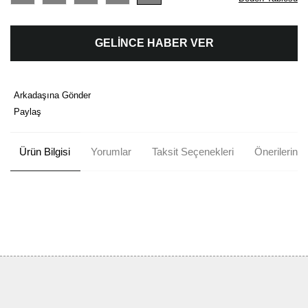
GELİNCE HABER VER
Arkadaşına Gönder
Paylaş
Ürün Bilgisi
Yorumlar
Taksit Seçenekleri
Önerileriniz
Bu ürünün fiyat bilgisi, resim, ürün açıklamalarında ve diğer
konularda yetersiz gördüğünüz noktaları öneri formunu kullanarak
Bu ürüne ilk yorumu siz yapın!
tarafımıza iletebilirsiniz.
Görüş ve önerileriniz için teşekkür ederiz.
Yorum Yaz
Ürün resmi kalitesiz, bozuk veya görüntülenemiyor.
Ürün açıklamasında eksik bilgiler bulunuyor.