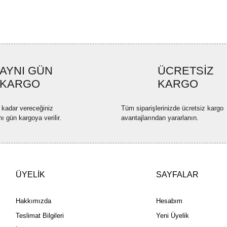
Görüş ve önerileriniz için teşekkü
Ürün resmi kalitesiz, bozuk ve
Ürün açıklamasında eksik bilgi
Ürün bilgilerinde hatalar bulun
AYNI GÜN
ÜCRETSİZ
Ürün fiyatı diğer sitelerden dah
KARGO
KARGO
Bu ürüne benzer farklı alternatif
 kadar vereceğiniz
Tüm siparişlerinizde ücretsiz kargo
nı gün kargoya verilir.
avantajlarından yararlanın.
ÜYELİK
SAYFALAR
Hakkımızda
Hesabım
Teslimat Bilgileri
Yeni Üyelik