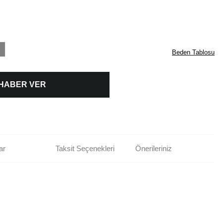
Beden Tablosu
 HABER VER
ar
Taksit Seçenekleri
Önerileriniz
rün açıklamalarında ve diğer konularda yetersiz gördüğünüz noktaları öneri
bilirsiniz.
Bu ürüne ilk yorumu siz yapın!