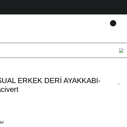
UAL ERKEK DERİ AYAKKABI-
civert
le!