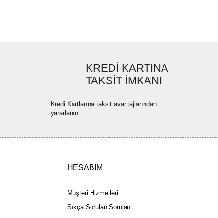
r ederiz.
ya görüntülenemiyor.
Yorum Yaz
ler bulunuyor.
uyor.
KREDİ KARTINA
a pahalı.
TAKSİT İMKANI
ler olmalı.
Kredi Kartlarına taksit avantajlarından
yararlanın.
Gönder
HESABIM
Müşteri Hizmetleri
Sıkça Sorulan Soruları