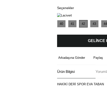
Seçenekler
40
41
42
43
44
GELİNCE
Arkadaşına Gönder
Paylaş
Ürün Bilgisi
Yoruml
HAKİKİ DERİ SPOR EVA TABAN
Bu ürünün fiyat bilgisi, resim, ü
formunu kullanarak tarafımıza ilete