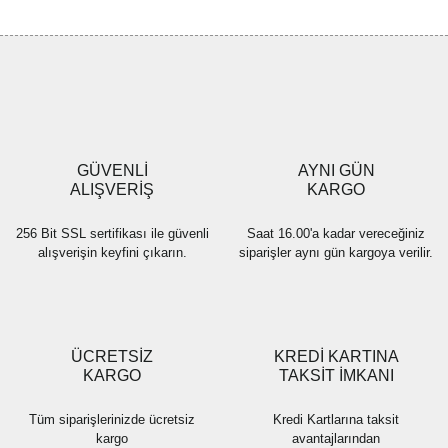
tarafımıza iletebilirsiniz.
Görüş ve önerileriniz için teşekkür ederiz.
Yorum Yaz
Ürün resmi kalitesiz, bozuk veya görüntülenemiyor.
Ürün açıklamasında eksik bilgiler bulunuyor.
Ürün bilgilerinde hatalar bulunuyor.
Ürün fiyatı diğer sitelerden daha pahalı.
GÜVENLİ
AYNI GÜN
Bu ürüne benzer farklı alternatifler olmalı.
ALIŞVERİŞ
KARGO
256 Bit SSL sertifikası ile güvenli
Saat 16.00'a kadar vereceğiniz
alışverişin keyfini çıkarın.
siparişler aynı gün kargoya verilir.
Gönder
ÜCRETSİZ
KREDİ KARTINA
KARGO
TAKSİT İMKANI
Tüm siparişlerinizde ücretsiz
Kredi Kartlarına taksit
kargo
avantajlarından