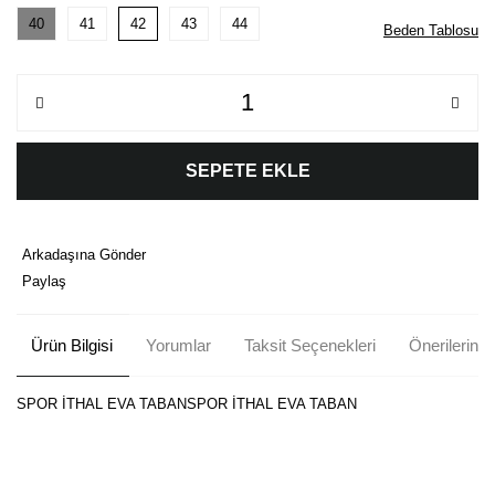
40
41
42
43
44
Beden Tablosu
SEPETE EKLE
Arkadaşına Gönder
Paylaş
Ürün Bilgisi
Yorumlar
Taksit Seçenekleri
Önerileriniz
SPOR İTHAL EVA TABANSPOR İTHAL EVA TABAN
Bu ürünün fiyat bilgisi, resim, ürün açıklamalarında ve diğer
konularda yetersiz gördüğünüz noktaları öneri formunu kullanarak
Bu ürüne ilk yorumu siz yapın!