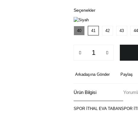
Seçenekler
40
41
42
43
44
Arkadaşına Gönder
Paylaş
Ürün Bilgisi
Yoruml
SPOR İTHAL EVA TABANSPOR İT
Bu ürünün fiyat bilgisi, resim, ü
formunu kullanarak tarafımıza ilete
Görüş ve önerileriniz için teşekkü