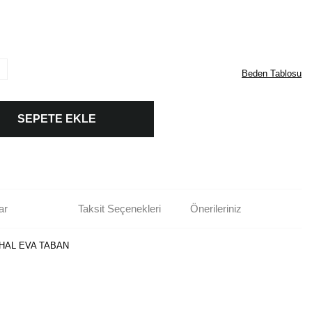
Beden Tablosu
SEPETE EKLE
ar
Taksit Seçenekleri
Önerileriniz
HAL EVA TABAN
rün açıklamalarında ve diğer konularda yetersiz gördüğünüz noktaları öneri
bilirsiniz.
Bu ürüne ilk yorumu siz yapın!
r ederiz.