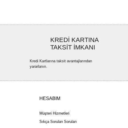
ya görüntülenemiyor.
Yorum Yaz
ler bulunuyor.
uyor.
a pahalı.
KREDİ KARTINA
ler olmalı.
TAKSİT İMKANI
Kredi Kartlarına taksit avantajlarından
yararlanın.
Gönder
HESABIM
Müşteri Hizmetleri
Sıkça Sorulan Soruları