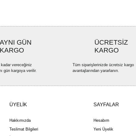
Ürün resmi kalitesiz, bozuk ve
Ürün açıklamasında eksik bilgi
Ürün bilgilerinde hatalar bulun
Ürün fiyatı diğer sitelerden dah
AYNI GÜN
ÜCRETSİZ
Bu ürüne benzer farklı alternatif
KARGO
KARGO
 kadar vereceğiniz
Tüm siparişlerinizde ücretsiz kargo
nı gün kargoya verilir.
avantajlarından yararlanın.
ÜYELİK
SAYFALAR
Hakkımızda
Hesabım
Teslimat Bilgileri
Yeni Üyelik