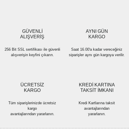
Ürün resmi kalitesiz, bozuk veya görüntülenemiyor.
Ürün açıklamasında eksik bilgiler bulunuyor.
Ürün bilgilerinde hatalar bulunuyor.
Ürün fiyatı diğer sitelerden daha pahalı.
GÜVENLİ
AYNI GÜN
Bu ürüne benzer farklı alternatifler olmalı.
ALIŞVERİŞ
KARGO
256 Bit SSL sertifikası ile güvenli
Saat 16.00'a kadar vereceğiniz
alışverişin keyfini çıkarın.
siparişler aynı gün kargoya verilir.
Gönder
ÜCRETSİZ
KREDİ KARTINA
KARGO
TAKSİT İMKANI
Tüm siparişlerinizde ücretsiz
Kredi Kartlarına taksit
kargo
avantajlarından
avantajlarından yararlanın.
yararlanın.