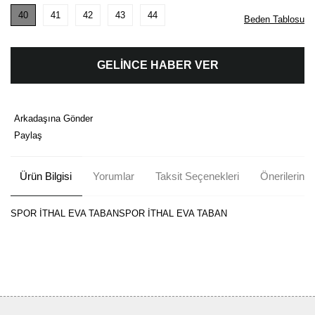
40
41
42
43
44
Beden Tablosu
GELİNCE HABER VER
Arkadaşına Gönder
Paylaş
Ürün Bilgisi
Yorumlar
Taksit Seçenekleri
Önerileriniz
SPOR İTHAL EVA TABANSPOR İTHAL EVA TABAN
Bu ürünün fiyat bilgisi, resim, ürün açıklamalarında ve diğer
konularda yetersiz gördüğünüz noktaları öneri formunu kullanarak
Bu ürüne ilk yorumu siz yapın!
tarafımıza iletebilirsiniz.
Görüş ve önerileriniz için teşekkür ederiz.
Yorum Yaz