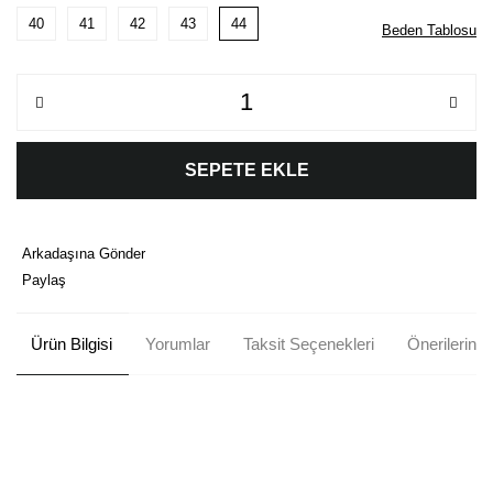
40
41
42
43
44
Beden Tablosu
SEPETE EKLE
Arkadaşına Gönder
Paylaş
Ürün Bilgisi
Yorumlar
Taksit Seçenekleri
Önerileriniz
Bu ürünün fiyat bilgisi, resim, ürün açıklamalarında ve diğer
konularda yetersiz gördüğünüz noktaları öneri formunu kullanarak
Bu ürüne ilk yorumu siz yapın!
tarafımıza iletebilirsiniz.