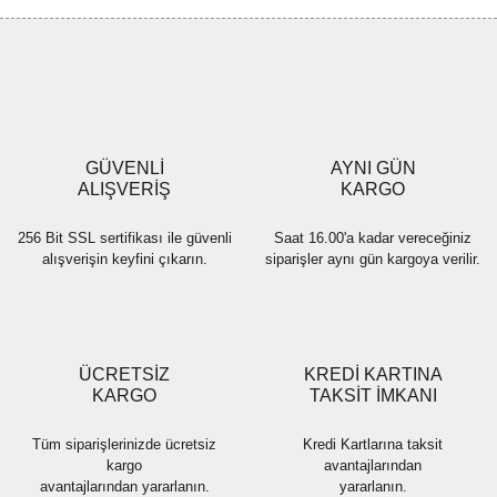
Görüş ve önerileriniz için teşekkür ederiz.
Yorum Yaz
Ürün resmi kalitesiz, bozuk veya görüntülenemiyor.
Ürün açıklamasında eksik bilgiler bulunuyor.
Ürün bilgilerinde hatalar bulunuyor.
Ürün fiyatı diğer sitelerden daha pahalı.
GÜVENLİ
AYNI GÜN
Bu ürüne benzer farklı alternatifler olmalı.
ALIŞVERİŞ
KARGO
256 Bit SSL sertifikası ile güvenli
Saat 16.00'a kadar vereceğiniz
alışverişin keyfini çıkarın.
siparişler aynı gün kargoya verilir.
Gönder
ÜCRETSİZ
KREDİ KARTINA
KARGO
TAKSİT İMKANI
Tüm siparişlerinizde ücretsiz
Kredi Kartlarına taksit
kargo
avantajlarından
avantajlarından yararlanın.
yararlanın.