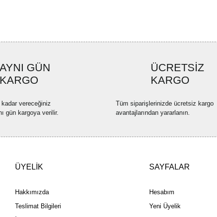
Ürün resmi kalitesiz, bozuk ve
Ürün açıklamasında eksik bilgi
Ürün bilgilerinde hatalar bulun
Ürün fiyatı diğer sitelerden dah
AYNI GÜN
ÜCRETSİZ
Bu ürüne benzer farklı alternatif
KARGO
KARGO
 kadar vereceğiniz
Tüm siparişlerinizde ücretsiz kargo
nı gün kargoya verilir.
avantajlarından yararlanın.
ÜYELİK
SAYFALAR
Hakkımızda
Hesabım
Teslimat Bilgileri
Yeni Üyelik