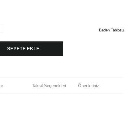
Beden Tablosu
SEPETE EKLE
ar
Taksit Seçenekleri
Önerileriniz
rün açıklamalarında ve diğer konularda yetersiz gördüğünüz noktaları öneri
bilirsiniz.
Bu ürüne ilk yorumu siz yapın!
r ederiz.