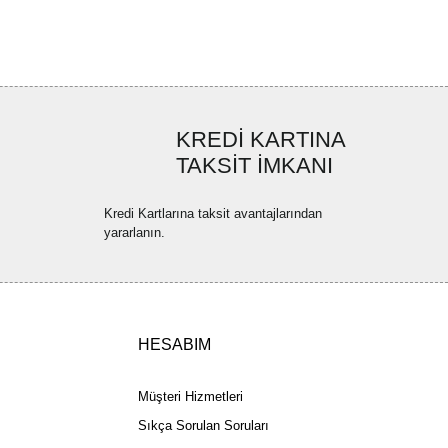
ya görüntülenemiyor.
Yorum Yaz
ler bulunuyor.
uyor.
a pahalı.
KREDİ KARTINA
ler olmalı.
TAKSİT İMKANI
Kredi Kartlarına taksit avantajlarından
yararlanın.
Gönder
HESABIM
Müşteri Hizmetleri
Sıkça Sorulan Soruları