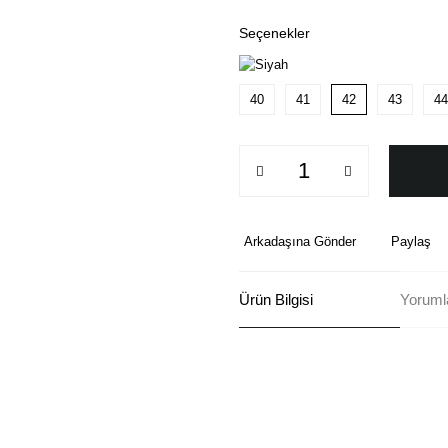
Seçenekler
40
41
42
43
44
Arkadaşına Gönder
Paylaş
Ürün Bilgisi
Yoruml
Bu ürünün fiyat bilgisi, resim, ü
formunu kullanarak tarafımıza ilete
Görüş ve önerileriniz için teşekkü