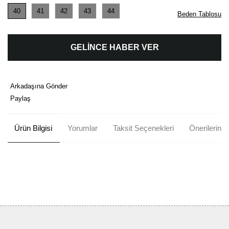
40
41
42
43
44
Beden Tablosu
GELİNCE HABER VER
Arkadaşına Gönder
Paylaş
Ürün Bilgisi
Yorumlar
Taksit Seçenekleri
Önerileriniz
Bu ürünün fiyat bilgisi, resim, ürün açıklamalarında ve diğer
konularda yetersiz gördüğünüz noktaları öneri formunu kullanarak
Bu ürüne ilk yorumu siz yapın!
tarafımıza iletebilirsiniz.
Görüş ve önerileriniz için teşekkür ederiz.
Yorum Yaz
Ürün resmi kalitesiz, bozuk veya görüntülenemiyor.