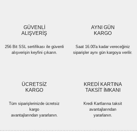
Ürün açıklamasında eksik bilgiler bulunuyor.
Ürün bilgilerinde hatalar bulunuyor.
Ürün fiyatı diğer sitelerden daha pahalı.
GÜVENLİ
AYNI GÜN
Bu ürüne benzer farklı alternatifler olmalı.
ALIŞVERİŞ
KARGO
256 Bit SSL sertifikası ile güvenli
Saat 16.00'a kadar vereceğiniz
alışverişin keyfini çıkarın.
siparişler aynı gün kargoya verilir.
Gönder
ÜCRETSİZ
KREDİ KARTINA
KARGO
TAKSİT İMKANI
Tüm siparişlerinizde ücretsiz
Kredi Kartlarına taksit
kargo
avantajlarından
avantajlarından yararlanın.
yararlanın.