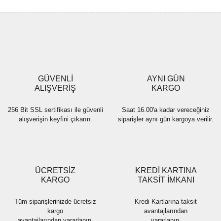
Görüş ve önerileriniz için teşekkür ederiz.
Yorum Yaz
Ürün resmi kalitesiz, bozuk veya görüntülenemiyor.
Ürün açıklamasında eksik bilgiler bulunuyor.
Ürün bilgilerinde hatalar bulunuyor.
Ürün fiyatı diğer sitelerden daha pahalı.
GÜVENLİ
AYNI GÜN
Bu ürüne benzer farklı alternatifler olmalı.
ALIŞVERİŞ
KARGO
256 Bit SSL sertifikası ile güvenli
Saat 16.00'a kadar vereceğiniz
alışverişin keyfini çıkarın.
siparişler aynı gün kargoya verilir.
Gönder
ÜCRETSİZ
KREDİ KARTINA
KARGO
TAKSİT İMKANI
Tüm siparişlerinizde ücretsiz
Kredi Kartlarına taksit
kargo
avantajlarından
avantajlarından yararlanın.
yararlanın.