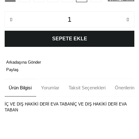
SEPETE EKLE
Arkadaşına Gönder
Paylaş
Ürün Bilgisi
Yorumlar
Taksit Seçenekleri
Önerileriniz
İÇ VE DIŞ HAKİKİ DERİ EVA TABANİÇ VE DIŞ HAKİKİ DERİ EVA
TABAN
Bu ürünün fiyat bilgisi, resim, ürün açıklamalarında ve diğer
konularda yetersiz gördüğünüz noktaları öneri formunu kullanarak
Bu ürüne ilk yorumu siz yapın!
tarafımıza iletebilirsiniz.