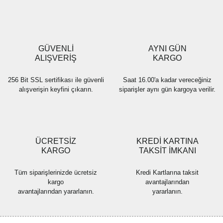
Ürün resmi kalitesiz, bozuk veya görüntülenemiyor.
Ürün açıklamasında eksik bilgiler bulunuyor.
Ürün bilgilerinde hatalar bulunuyor.
Ürün fiyatı diğer sitelerden daha pahalı.
GÜVENLİ
AYNI GÜN
Bu ürüne benzer farklı alternatifler olmalı.
ALIŞVERİŞ
KARGO
256 Bit SSL sertifikası ile güvenli
Saat 16.00'a kadar vereceğiniz
alışverişin keyfini çıkarın.
siparişler aynı gün kargoya verilir.
Gönder
ÜCRETSİZ
KREDİ KARTINA
KARGO
TAKSİT İMKANI
Tüm siparişlerinizde ücretsiz
Kredi Kartlarına taksit
kargo
avantajlarından
avantajlarından yararlanın.
yararlanın.