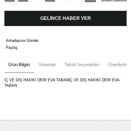
GELİNCE HABER VER
Arkadaşına Gönder
Paylaş
Ürün Bilgisi
Yorumlar
Taksit Seçenekleri
Önerileriniz
İÇ VE DIŞ HAKİKİ DERİ EVA TABANİÇ VE DIŞ HAKİKİ DERİ EVA
TABAN
Bu ürünün fiyat bilgisi, resim, ürün açıklamalarında ve diğer
konularda yetersiz gördüğünüz noktaları öneri formunu kullanarak
Bu ürüne ilk yorumu siz yapın!
tarafımıza iletebilirsiniz.
Görüş ve önerileriniz için teşekkür ederiz.
Yorum Yaz