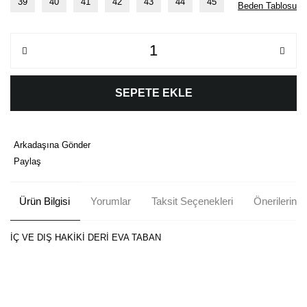
39
40
41
42
43
44
45
Beden Tablosu
SEPETE EKLE
Arkadaşına Gönder
Paylaş
Ürün Bilgisi
Yorumlar
Taksit Seçenekleri
Önerileriniz
İÇ VE DIŞ HAKİKİ DERİ EVA TABAN
Bu ürünün fiyat bilgisi, resim, ürün açıklamalarında ve diğer
konularda yetersiz gördüğünüz noktaları öneri formunu kullanarak
Bu ürüne ilk yorumu siz yapın!
tarafımıza iletebilirsiniz.