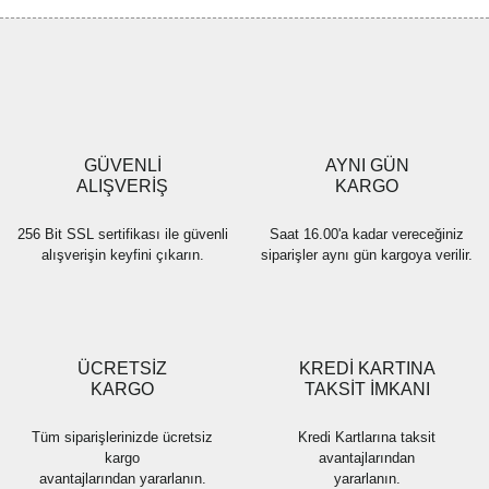
Görüş ve önerileriniz için teşekkür ederiz.
Yorum Yaz
Ürün resmi kalitesiz, bozuk veya görüntülenemiyor.
Ürün açıklamasında eksik bilgiler bulunuyor.
Ürün bilgilerinde hatalar bulunuyor.
Ürün fiyatı diğer sitelerden daha pahalı.
GÜVENLİ
AYNI GÜN
Bu ürüne benzer farklı alternatifler olmalı.
ALIŞVERİŞ
KARGO
256 Bit SSL sertifikası ile güvenli
Saat 16.00'a kadar vereceğiniz
alışverişin keyfini çıkarın.
siparişler aynı gün kargoya verilir.
Gönder
ÜCRETSİZ
KREDİ KARTINA
KARGO
TAKSİT İMKANI
Tüm siparişlerinizde ücretsiz
Kredi Kartlarına taksit
kargo
avantajlarından
avantajlarından yararlanın.
yararlanın.