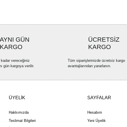
Ürün resmi kalitesiz, bozuk ve
Ürün açıklamasında eksik bilgi
Ürün bilgilerinde hatalar bulun
Ürün fiyatı diğer sitelerden dah
AYNI GÜN
ÜCRETSİZ
Bu ürüne benzer farklı alternatif
KARGO
KARGO
 kadar vereceğiniz
Tüm siparişlerinizde ücretsiz kargo
nı gün kargoya verilir.
avantajlarından yararlanın.
ÜYELİK
SAYFALAR
Hakkımızda
Hesabım
Teslimat Bilgileri
Yeni Üyelik