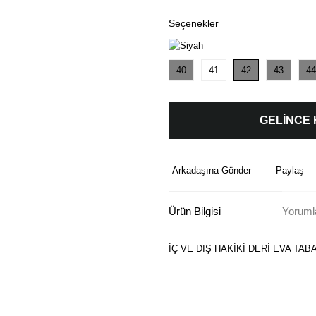
Seçenekler
40
41
42
43
44
GELİNCE
Arkadaşına Gönder
Paylaş
Ürün Bilgisi
Yoruml
İÇ VE DIŞ HAKİKİ DERİ EVA TAB
Bu ürünün fiyat bilgisi, resim, ü
formunu kullanarak tarafımıza ilete
Görüş ve önerileriniz için teşekkü