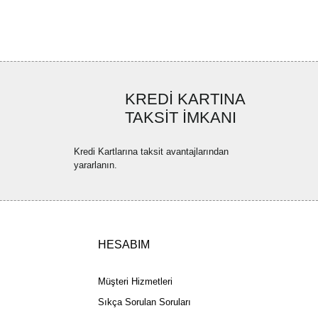
ya görüntülenemiyor.
Yorum Yaz
ler bulunuyor.
uyor.
a pahalı.
KREDİ KARTINA
ler olmalı.
TAKSİT İMKANI
Kredi Kartlarına taksit avantajlarından
yararlanın.
Gönder
HESABIM
Müşteri Hizmetleri
Sıkça Sorulan Soruları