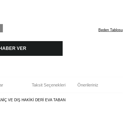
Beden Tablosu
 HABER VER
ar
Taksit Seçenekleri
Önerileriniz
ANİÇ VE DIŞ HAKİKİ DERİ EVA TABAN
rün açıklamalarında ve diğer konularda yetersiz gördüğünüz noktaları öneri
bilirsiniz.
Bu ürüne ilk yorumu siz yapın!
r ederiz.