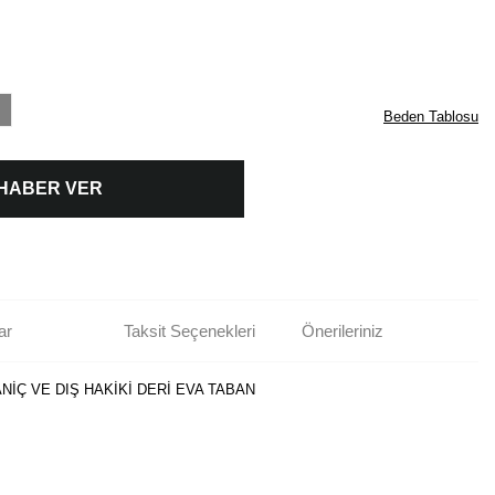
Beden Tablosu
 HABER VER
ar
Taksit Seçenekleri
Önerileriniz
ANİÇ VE DIŞ HAKİKİ DERİ EVA TABAN
rün açıklamalarında ve diğer konularda yetersiz gördüğünüz noktaları öneri
bilirsiniz.
Bu ürüne ilk yorumu siz yapın!
r ederiz.