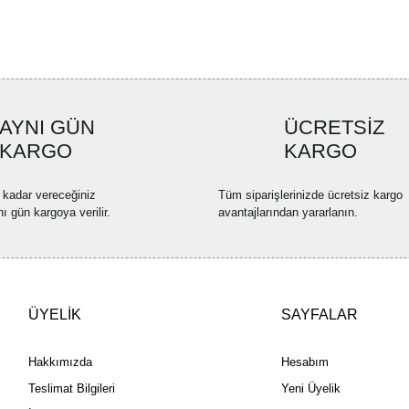
Ürün resmi kalitesiz, bozuk ve
Ürün açıklamasında eksik bilgi
Ürün bilgilerinde hatalar bulun
Ürün fiyatı diğer sitelerden dah
AYNI GÜN
ÜCRETSİZ
Bu ürüne benzer farklı alternatif
KARGO
KARGO
 kadar vereceğiniz
Tüm siparişlerinizde ücretsiz kargo
nı gün kargoya verilir.
avantajlarından yararlanın.
ÜYELİK
SAYFALAR
Hakkımızda
Hesabım
Teslimat Bilgileri
Yeni Üyelik