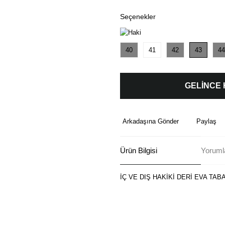
Seçenekler
40
41
42
43
44
GELİNCE
Arkadaşına Gönder
Paylaş
Ürün Bilgisi
Yoruml
İÇ VE DIŞ HAKİKİ DERİ EVA TAB
Bu ürünün fiyat bilgisi, resim, ü
formunu kullanarak tarafımıza ilete
Görüş ve önerileriniz için teşekkü