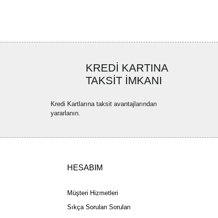
ya görüntülenemiyor.
Yorum Yaz
ler bulunuyor.
uyor.
a pahalı.
KREDİ KARTINA
ler olmalı.
TAKSİT İMKANI
Kredi Kartlarına taksit avantajlarından
yararlanın.
Gönder
HESABIM
Müşteri Hizmetleri
Sıkça Sorulan Soruları