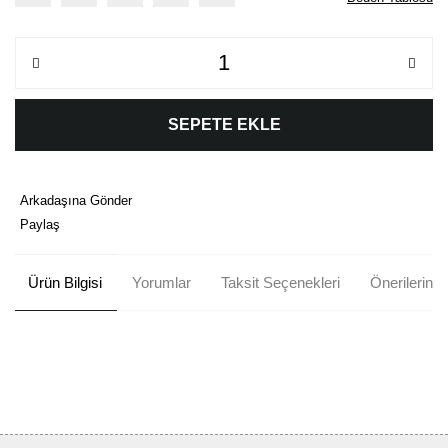
SEPETE EKLE
Arkadaşına Gönder
Paylaş
Ürün Bilgisi
Yorumlar
Taksit Seçenekleri
Önerileriniz
Bu ürünün fiyat bilgisi, resim, ürün açıklamalarında ve diğer
konularda yetersiz gördüğünüz noktaları öneri formunu kullanarak
Bu ürüne ilk yorumu siz yapın!
tarafımıza iletebilirsiniz.
Görüş ve önerileriniz için teşekkür ederiz.