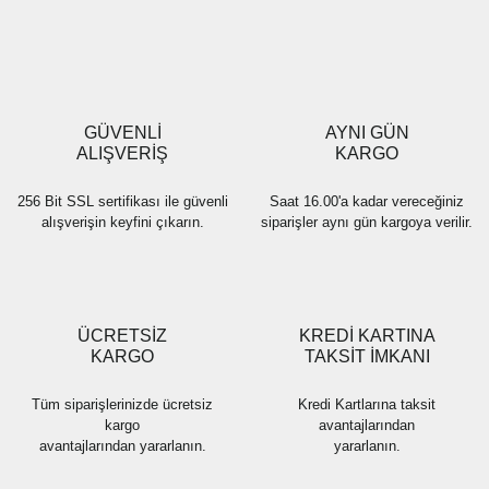
Yorum Yaz
Ürün resmi kalitesiz, bozuk veya görüntülenemiyor.
Ürün açıklamasında eksik bilgiler bulunuyor.
Ürün bilgilerinde hatalar bulunuyor.
Ürün fiyatı diğer sitelerden daha pahalı.
GÜVENLİ
AYNI GÜN
Bu ürüne benzer farklı alternatifler olmalı.
ALIŞVERİŞ
KARGO
256 Bit SSL sertifikası ile güvenli
Saat 16.00'a kadar vereceğiniz
alışverişin keyfini çıkarın.
siparişler aynı gün kargoya verilir.
Gönder
ÜCRETSİZ
KREDİ KARTINA
KARGO
TAKSİT İMKANI
Tüm siparişlerinizde ücretsiz
Kredi Kartlarına taksit
kargo
avantajlarından
avantajlarından yararlanın.
yararlanın.