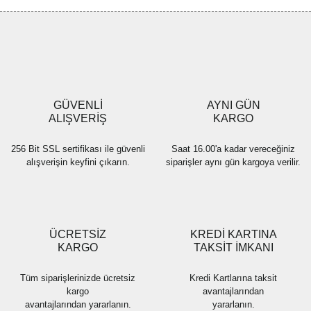
Görüş ve önerileriniz için teşekkür ederiz.
Yorum Yaz
Ürün resmi kalitesiz, bozuk veya görüntülenemiyor.
Ürün açıklamasında eksik bilgiler bulunuyor.
Ürün bilgilerinde hatalar bulunuyor.
Ürün fiyatı diğer sitelerden daha pahalı.
GÜVENLİ
AYNI GÜN
Bu ürüne benzer farklı alternatifler olmalı.
ALIŞVERİŞ
KARGO
256 Bit SSL sertifikası ile güvenli
Saat 16.00'a kadar vereceğiniz
alışverişin keyfini çıkarın.
siparişler aynı gün kargoya verilir.
Gönder
ÜCRETSİZ
KREDİ KARTINA
KARGO
TAKSİT İMKANI
Tüm siparişlerinizde ücretsiz
Kredi Kartlarına taksit
kargo
avantajlarından
avantajlarından yararlanın.
yararlanın.