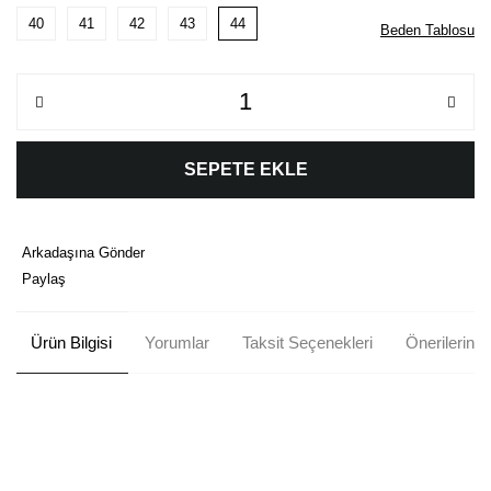
40
41
42
43
44
Beden Tablosu
SEPETE EKLE
Arkadaşına Gönder
Paylaş
Ürün Bilgisi
Yorumlar
Taksit Seçenekleri
Önerileriniz
Bu ürünün fiyat bilgisi, resim, ürün açıklamalarında ve diğer
konularda yetersiz gördüğünüz noktaları öneri formunu kullanarak
Bu ürüne ilk yorumu siz yapın!
tarafımıza iletebilirsiniz.