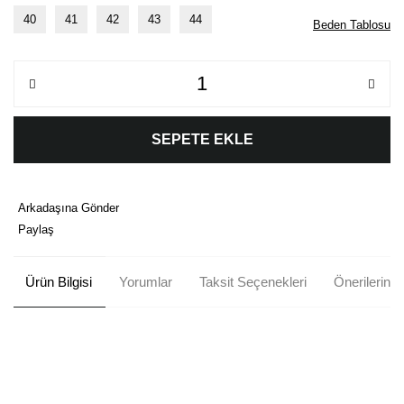
40
41
42
43
44
Beden Tablosu
SEPETE EKLE
Arkadaşına Gönder
Paylaş
Ürün Bilgisi
Yorumlar
Taksit Seçenekleri
Önerileriniz
Bu ürünün fiyat bilgisi, resim, ürün açıklamalarında ve diğer
konularda yetersiz gördüğünüz noktaları öneri formunu kullanarak
Bu ürüne ilk yorumu siz yapın!
tarafımıza iletebilirsiniz.