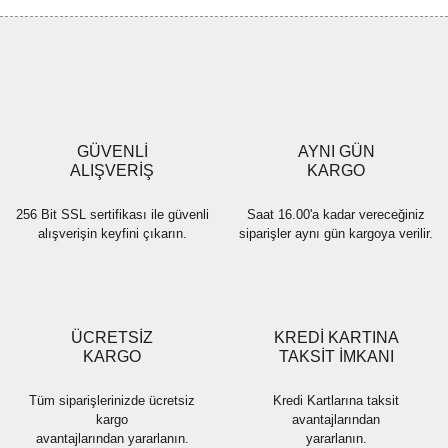
Görüş ve önerileriniz için teşekkür ederiz.
Yorum Yaz
Ürün resmi kalitesiz, bozuk veya görüntülenemiyor.
Ürün açıklamasında eksik bilgiler bulunuyor.
Ürün bilgilerinde hatalar bulunuyor.
Ürün fiyatı diğer sitelerden daha pahalı.
GÜVENLİ
AYNI GÜN
Bu ürüne benzer farklı alternatifler olmalı.
ALIŞVERİŞ
KARGO
256 Bit SSL sertifikası ile güvenli
Saat 16.00'a kadar vereceğiniz
alışverişin keyfini çıkarın.
siparişler aynı gün kargoya verilir.
Gönder
ÜCRETSİZ
KREDİ KARTINA
KARGO
TAKSİT İMKANI
Tüm siparişlerinizde ücretsiz
Kredi Kartlarına taksit
kargo
avantajlarından
avantajlarından yararlanın.
yararlanın.