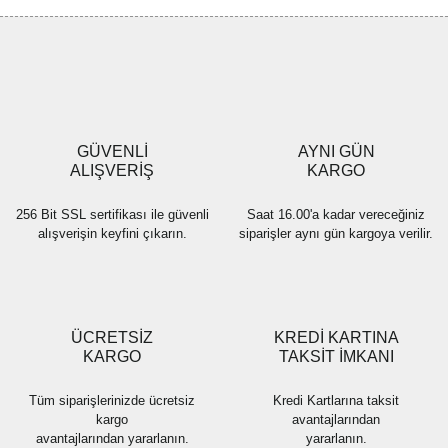
Görüş ve önerileriniz için teşekkür ederiz.
Yorum Yaz
Ürün resmi kalitesiz, bozuk veya görüntülenemiyor.
Ürün açıklamasında eksik bilgiler bulunuyor.
Ürün bilgilerinde hatalar bulunuyor.
Ürün fiyatı diğer sitelerden daha pahalı.
GÜVENLİ
AYNI GÜN
Bu ürüne benzer farklı alternatifler olmalı.
ALIŞVERİŞ
KARGO
256 Bit SSL sertifikası ile güvenli
Saat 16.00'a kadar vereceğiniz
alışverişin keyfini çıkarın.
siparişler aynı gün kargoya verilir.
Gönder
ÜCRETSİZ
KREDİ KARTINA
KARGO
TAKSİT İMKANI
Tüm siparişlerinizde ücretsiz
Kredi Kartlarına taksit
kargo
avantajlarından
avantajlarından yararlanın.
yararlanın.