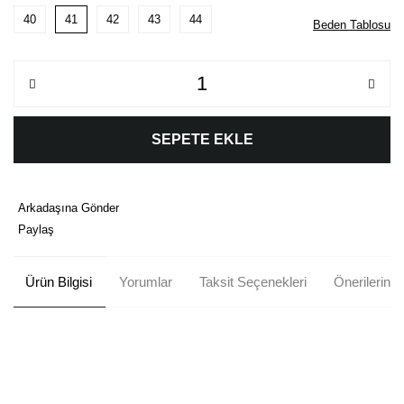
40
41
42
43
44
Beden Tablosu
SEPETE EKLE
Arkadaşına Gönder
Paylaş
Ürün Bilgisi
Yorumlar
Taksit Seçenekleri
Önerileriniz
Bu ürünün fiyat bilgisi, resim, ürün açıklamalarında ve diğer
konularda yetersiz gördüğünüz noktaları öneri formunu kullanarak
Bu ürüne ilk yorumu siz yapın!
tarafımıza iletebilirsiniz.