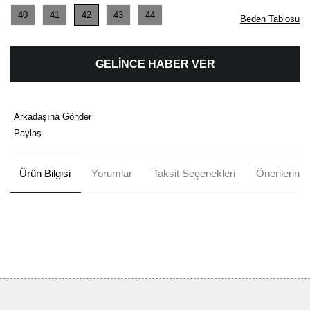
40
41
42
43
44
Beden Tablosu
GELİNCE HABER VER
Arkadaşına Gönder
Paylaş
Ürün Bilgisi
Yorumlar
Taksit Seçenekleri
Önerileriniz
Bu ürünün fiyat bilgisi, resim, ürün açıklamalarında ve diğer
konularda yetersiz gördüğünüz noktaları öneri formunu kullanarak
Bu ürüne ilk yorumu siz yapın!
tarafımıza iletebilirsiniz.
Görüş ve önerileriniz için teşekkür ederiz.
Yorum Yaz
Ürün resmi kalitesiz, bozuk veya görüntülenemiyor.