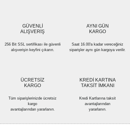
Ürün açıklamasında eksik bilgiler bulunuyor.
Ürün bilgilerinde hatalar bulunuyor.
Ürün fiyatı diğer sitelerden daha pahalı.
GÜVENLİ
AYNI GÜN
Bu ürüne benzer farklı alternatifler olmalı.
ALIŞVERİŞ
KARGO
256 Bit SSL sertifikası ile güvenli
Saat 16.00'a kadar vereceğiniz
alışverişin keyfini çıkarın.
siparişler aynı gün kargoya verilir.
Gönder
ÜCRETSİZ
KREDİ KARTINA
KARGO
TAKSİT İMKANI
Tüm siparişlerinizde ücretsiz
Kredi Kartlarına taksit
kargo
avantajlarından
avantajlarından yararlanın.
yararlanın.