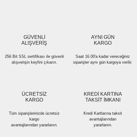
Yorum Yaz
Ürün resmi kalitesiz, bozuk veya görüntülenemiyor.
Ürün açıklamasında eksik bilgiler bulunuyor.
Ürün bilgilerinde hatalar bulunuyor.
Ürün fiyatı diğer sitelerden daha pahalı.
GÜVENLİ
AYNI GÜN
Bu ürüne benzer farklı alternatifler olmalı.
ALIŞVERİŞ
KARGO
256 Bit SSL sertifikası ile güvenli
Saat 16.00'a kadar vereceğiniz
alışverişin keyfini çıkarın.
siparişler aynı gün kargoya verilir.
Gönder
ÜCRETSİZ
KREDİ KARTINA
KARGO
TAKSİT İMKANI
Tüm siparişlerinizde ücretsiz
Kredi Kartlarına taksit
kargo
avantajlarından
avantajlarından yararlanın.
yararlanın.