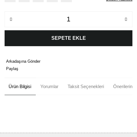
SEPETE EKLE
Arkadaşına Gönder
Paylaş
Ürün Bilgisi
Yorumlar
Taksit Seçenekleri
Önerileriniz
Bu ürünün fiyat bilgisi, resim, ürün açıklamalarında ve diğer
konularda yetersiz gördüğünüz noktaları öneri formunu kullanarak
Bu ürüne ilk yorumu siz yapın!
tarafımıza iletebilirsiniz.
Görüş ve önerileriniz için teşekkür ederiz.