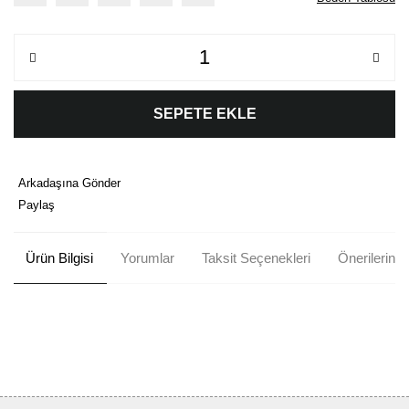
SEPETE EKLE
Arkadaşına Gönder
Paylaş
Ürün Bilgisi
Yorumlar
Taksit Seçenekleri
Önerileriniz
Bu ürünün fiyat bilgisi, resim, ürün açıklamalarında ve diğer
konularda yetersiz gördüğünüz noktaları öneri formunu kullanarak
Bu ürüne ilk yorumu siz yapın!
tarafımıza iletebilirsiniz.
Görüş ve önerileriniz için teşekkür ederiz.