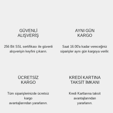
Yorum Yaz
Ürün resmi kalitesiz, bozuk veya görüntülenemiyor.
Ürün açıklamasında eksik bilgiler bulunuyor.
Ürün bilgilerinde hatalar bulunuyor.
Ürün fiyatı diğer sitelerden daha pahalı.
GÜVENLİ
AYNI GÜN
Bu ürüne benzer farklı alternatifler olmalı.
ALIŞVERİŞ
KARGO
256 Bit SSL sertifikası ile güvenli
Saat 16.00'a kadar vereceğiniz
alışverişin keyfini çıkarın.
siparişler aynı gün kargoya verilir.
Gönder
ÜCRETSİZ
KREDİ KARTINA
KARGO
TAKSİT İMKANI
Tüm siparişlerinizde ücretsiz
Kredi Kartlarına taksit
kargo
avantajlarından
avantajlarından yararlanın.
yararlanın.