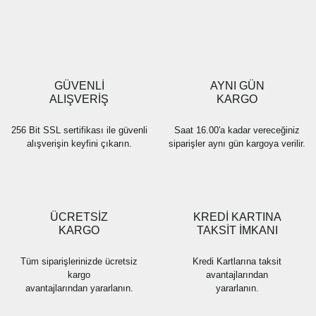
Yorum Yaz
Ürün resmi kalitesiz, bozuk veya görüntülenemiyor.
Ürün açıklamasında eksik bilgiler bulunuyor.
Ürün bilgilerinde hatalar bulunuyor.
Ürün fiyatı diğer sitelerden daha pahalı.
GÜVENLİ
AYNI GÜN
Bu ürüne benzer farklı alternatifler olmalı.
ALIŞVERİŞ
KARGO
256 Bit SSL sertifikası ile güvenli
Saat 16.00'a kadar vereceğiniz
alışverişin keyfini çıkarın.
siparişler aynı gün kargoya verilir.
Gönder
ÜCRETSİZ
KREDİ KARTINA
KARGO
TAKSİT İMKANI
Tüm siparişlerinizde ücretsiz
Kredi Kartlarına taksit
kargo
avantajlarından
avantajlarından yararlanın.
yararlanın.