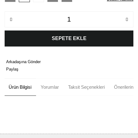
SEPETE EKLE
Arkadaşına Gönder
Paylaş
Ürün Bilgisi
Yorumlar
Taksit Seçenekleri
Önerileriniz
Bu ürünün fiyat bilgisi, resim, ürün açıklamalarında ve diğer
konularda yetersiz gördüğünüz noktaları öneri formunu kullanarak
Bu ürüne ilk yorumu siz yapın!
tarafımıza iletebilirsiniz.
Görüş ve önerileriniz için teşekkür ederiz.