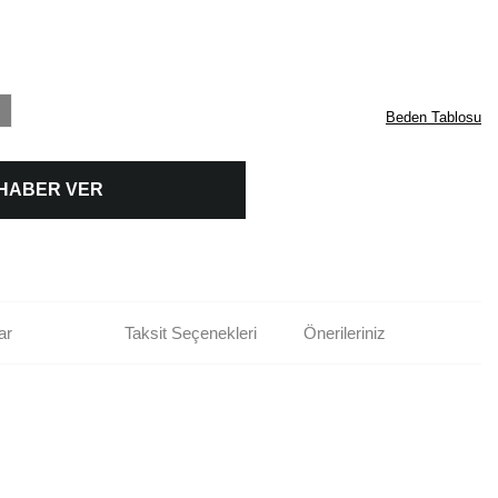
Beden Tablosu
 HABER VER
ar
Taksit Seçenekleri
Önerileriniz
rün açıklamalarında ve diğer konularda yetersiz gördüğünüz noktaları öneri
bilirsiniz.
Bu ürüne ilk yorumu siz yapın!
r ederiz.