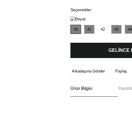
Seçenekler
40
41
42
43
44
GELİNCE
Arkadaşına Gönder
Paylaş
Ürün Bilgisi
Yoruml
Bu ürünün fiyat bilgisi, resim, ü
formunu kullanarak tarafımıza ilete
Görüş ve önerileriniz için teşekkü