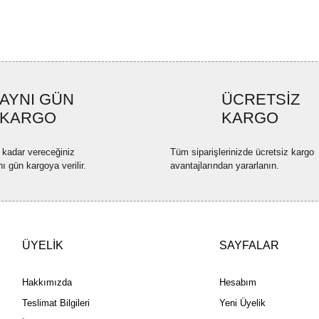
Ürün resmi kalitesiz, bozuk ve
Ürün açıklamasında eksik bilgi
Ürün bilgilerinde hatalar bulun
Ürün fiyatı diğer sitelerden dah
AYNI GÜN
ÜCRETSİZ
Bu ürüne benzer farklı alternatif
KARGO
KARGO
 kadar vereceğiniz
Tüm siparişlerinizde ücretsiz kargo
nı gün kargoya verilir.
avantajlarından yararlanın.
ÜYELİK
SAYFALAR
Hakkımızda
Hesabım
Teslimat Bilgileri
Yeni Üyelik