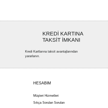
ya görüntülenemiyor.
Yorum Yaz
ler bulunuyor.
uyor.
a pahalı.
KREDİ KARTINA
ler olmalı.
TAKSİT İMKANI
Kredi Kartlarına taksit avantajlarından
yararlanın.
Gönder
HESABIM
Müşteri Hizmetleri
Sıkça Sorulan Soruları