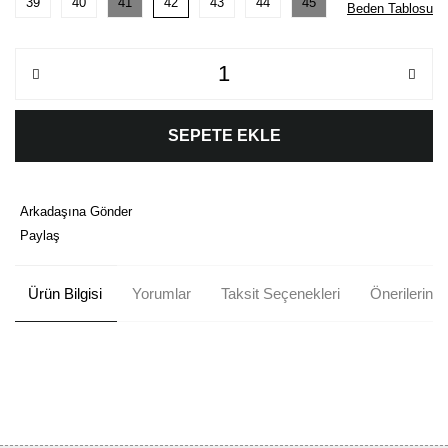
39
40
41
42
43
44
45
Beden Tablosu
SEPETE EKLE
Arkadaşına Gönder
Paylaş
Ürün Bilgisi
Yorumlar
Taksit Seçenekleri
Önerileriniz
Bu ürünün fiyat bilgisi, resim, ürün açıklamalarında ve diğer
konularda yetersiz gördüğünüz noktaları öneri formunu kullanarak
Bu ürüne ilk yorumu siz yapın!
tarafımıza iletebilirsiniz.
Görüş ve önerileriniz için teşekkür ederiz.