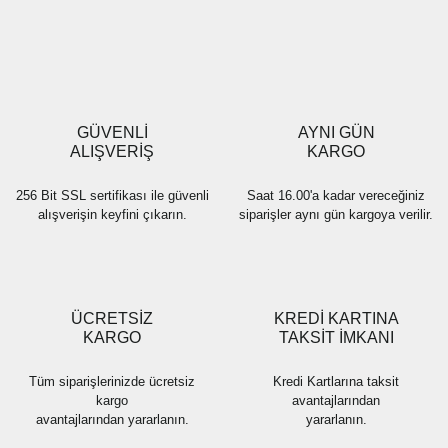
Yorum Yaz
Ürün resmi kalitesiz, bozuk veya görüntülenemiyor.
Ürün açıklamasında eksik bilgiler bulunuyor.
Ürün bilgilerinde hatalar bulunuyor.
Ürün fiyatı diğer sitelerden daha pahalı.
GÜVENLİ
AYNI GÜN
Bu ürüne benzer farklı alternatifler olmalı.
ALIŞVERİŞ
KARGO
256 Bit SSL sertifikası ile güvenli
Saat 16.00'a kadar vereceğiniz
alışverişin keyfini çıkarın.
siparişler aynı gün kargoya verilir.
Gönder
ÜCRETSİZ
KREDİ KARTINA
KARGO
TAKSİT İMKANI
Tüm siparişlerinizde ücretsiz
Kredi Kartlarına taksit
kargo
avantajlarından
avantajlarından yararlanın.
yararlanın.