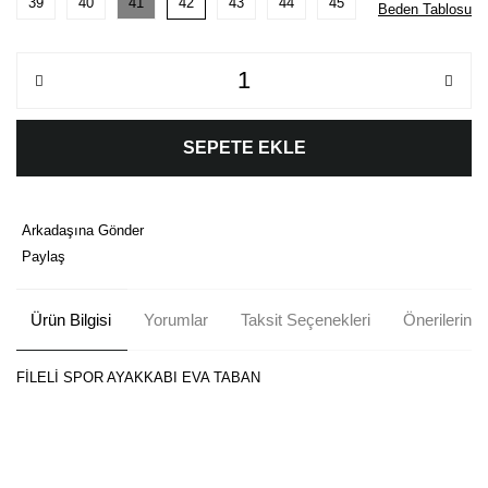
39
40
41
42
43
44
45
Beden Tablosu
SEPETE EKLE
Arkadaşına Gönder
Paylaş
Ürün Bilgisi
Yorumlar
Taksit Seçenekleri
Önerileriniz
FİLELİ SPOR AYAKKABI EVA TABAN
Bu ürünün fiyat bilgisi, resim, ürün açıklamalarında ve diğer
konularda yetersiz gördüğünüz noktaları öneri formunu kullanarak
Bu ürüne ilk yorumu siz yapın!
tarafımıza iletebilirsiniz.