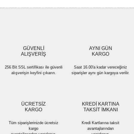
Görüş ve önerileriniz için teşekkür ederiz.
Yorum Yaz
Ürün resmi kalitesiz, bozuk veya görüntülenemiyor.
Ürün açıklamasında eksik bilgiler bulunuyor.
Ürün bilgilerinde hatalar bulunuyor.
Ürün fiyatı diğer sitelerden daha pahalı.
GÜVENLİ
AYNI GÜN
Bu ürüne benzer farklı alternatifler olmalı.
ALIŞVERİŞ
KARGO
256 Bit SSL sertifikası ile güvenli
Saat 16.00'a kadar vereceğiniz
alışverişin keyfini çıkarın.
siparişler aynı gün kargoya verilir.
Gönder
ÜCRETSİZ
KREDİ KARTINA
KARGO
TAKSİT İMKANI
Tüm siparişlerinizde ücretsiz
Kredi Kartlarına taksit
kargo
avantajlarından