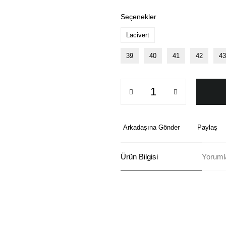
Seçenekler
Lacivert
39
40
41
42
43
Arkadaşına Gönder
Paylaş
Ürün Bilgisi
Yoruml
Bu ürünün fiyat bilgisi, resim, ü
formunu kullanarak tarafımıza ilete
Görüş ve önerileriniz için teşekkü