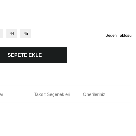
44
45
Beden Tablosu
SEPETE EKLE
ar
Taksit Seçenekleri
Önerileriniz
rün açıklamalarında ve diğer konularda yetersiz gördüğünüz noktaları öneri
bilirsiniz.
Bu ürüne ilk yorumu siz yapın!
r ederiz.