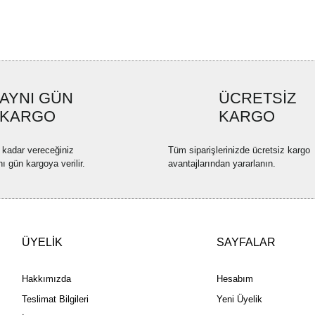
Ürün resmi kalitesiz, bozuk ve
Ürün açıklamasında eksik bilgi
Ürün bilgilerinde hatalar bulun
Ürün fiyatı diğer sitelerden dah
AYNI GÜN
ÜCRETSİZ
Bu ürüne benzer farklı alternatif
KARGO
KARGO
 kadar vereceğiniz
Tüm siparişlerinizde ücretsiz kargo
nı gün kargoya verilir.
avantajlarından yararlanın.
ÜYELİK
SAYFALAR
Hakkımızda
Hesabım
Teslimat Bilgileri
Yeni Üyelik