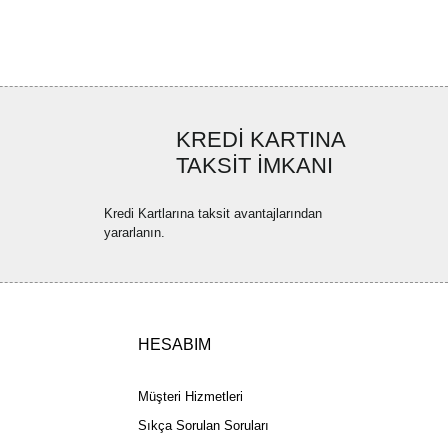
ya görüntülenemiyor.
Yorum Yaz
ler bulunuyor.
uyor.
a pahalı.
KREDİ KARTINA
ler olmalı.
TAKSİT İMKANI
Kredi Kartlarına taksit avantajlarından
yararlanın.
Gönder
HESABIM
Müşteri Hizmetleri
Sıkça Sorulan Soruları