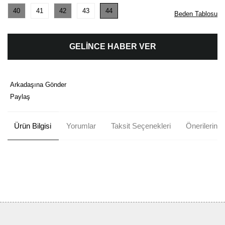
40
41
42
43
44
Beden Tablosu
GELİNCE HABER VER
Arkadaşına Gönder
Paylaş
Ürün Bilgisi
Yorumlar
Taksit Seçenekleri
Önerileriniz
Bu ürünün fiyat bilgisi, resim, ürün açıklamalarında ve diğer
konularda yetersiz gördüğünüz noktaları öneri formunu kullanarak
Bu ürüne ilk yorumu siz yapın!
tarafımıza iletebilirsiniz.
Görüş ve önerileriniz için teşekkür ederiz.
Yorum Yaz
Ürün resmi kalitesiz, bozuk veya görüntülenemiyor.