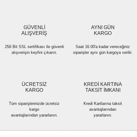
Ürün açıklamasında eksik bilgiler bulunuyor.
Ürün bilgilerinde hatalar bulunuyor.
Ürün fiyatı diğer sitelerden daha pahalı.
GÜVENLİ
AYNI GÜN
Bu ürüne benzer farklı alternatifler olmalı.
ALIŞVERİŞ
KARGO
256 Bit SSL sertifikası ile güvenli
Saat 16.00'a kadar vereceğiniz
alışverişin keyfini çıkarın.
siparişler aynı gün kargoya verilir.
Gönder
ÜCRETSİZ
KREDİ KARTINA
KARGO
TAKSİT İMKANI
Tüm siparişlerinizde ücretsiz
Kredi Kartlarına taksit
kargo
avantajlarından
avantajlarından yararlanın.
yararlanın.