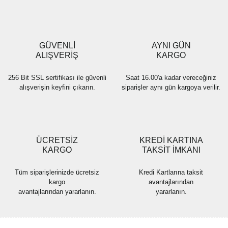
Ürün açıklamasında eksik bilgiler bulunuyor.
Ürün bilgilerinde hatalar bulunuyor.
Ürün fiyatı diğer sitelerden daha pahalı.
GÜVENLİ
AYNI GÜN
Bu ürüne benzer farklı alternatifler olmalı.
ALIŞVERİŞ
KARGO
256 Bit SSL sertifikası ile güvenli
Saat 16.00'a kadar vereceğiniz
alışverişin keyfini çıkarın.
siparişler aynı gün kargoya verilir.
Gönder
ÜCRETSİZ
KREDİ KARTINA
KARGO
TAKSİT İMKANI
Tüm siparişlerinizde ücretsiz
Kredi Kartlarına taksit
kargo
avantajlarından
avantajlarından yararlanın.
yararlanın.