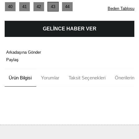
40
41
42
43
44
Beden Tablosu
GELİNCE HABER VER
Arkadaşına Gönder
Paylaş
Ürün Bilgisi
Yorumlar
Taksit Seçenekleri
Önerileriniz
Bu ürünün fiyat bilgisi, resim, ürün açıklamalarında ve diğer
konularda yetersiz gördüğünüz noktaları öneri formunu kullanarak
Bu ürüne ilk yorumu siz yapın!
tarafımıza iletebilirsiniz.
Görüş ve önerileriniz için teşekkür ederiz.
Yorum Yaz
Ürün resmi kalitesiz, bozuk veya görüntülenemiyor.