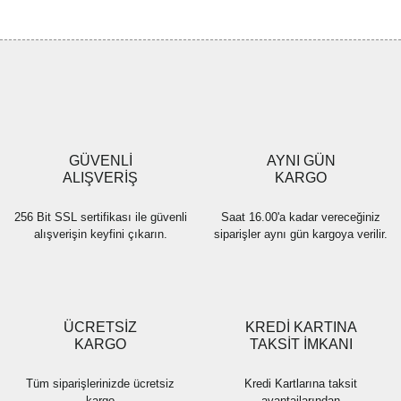
Bu ürüne ilk yorumu siz yapın!
tarafımıza iletebilirsiniz.
Görüş ve önerileriniz için teşekkür ederiz.
Yorum Yaz
Ürün resmi kalitesiz, bozuk veya görüntülenemiyor.
Ürün açıklamasında eksik bilgiler bulunuyor.
Ürün bilgilerinde hatalar bulunuyor.
Ürün fiyatı diğer sitelerden daha pahalı.
GÜVENLİ
AYNI GÜN
Bu ürüne benzer farklı alternatifler olmalı.
ALIŞVERİŞ
KARGO
256 Bit SSL sertifikası ile güvenli
Saat 16.00'a kadar vereceğiniz
alışverişin keyfini çıkarın.
siparişler aynı gün kargoya verilir.
Gönder
ÜCRETSİZ
KREDİ KARTINA
KARGO
TAKSİT İMKANI
Tüm siparişlerinizde ücretsiz
Kredi Kartlarına taksit
kargo
avantajlarından