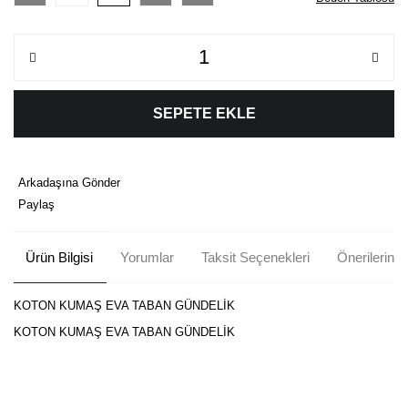
SEPETE EKLE
Arkadaşına Gönder
Paylaş
Ürün Bilgisi
Yorumlar
Taksit Seçenekleri
Önerileriniz
KOTON KUMAŞ EVA TABAN GÜNDELİK
KOTON KUMAŞ EVA TABAN GÜNDELİK
Bu ürünün fiyat bilgisi, resim, ürün açıklamalarında ve diğer
konularda yetersiz gördüğünüz noktaları öneri formunu kullanarak