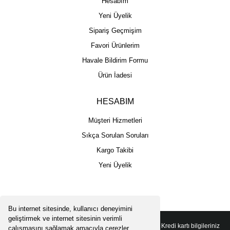
Hesabım
Yeni Üyelik
Sipariş Geçmişim
Favori Ürünlerim
Havale Bildirim Formu
Ürün İadesi
HESABIM
Müşteri Hizmetleri
Sıkça Sorulan Soruları
Kargo Takibi
Yeni Üyelik
Bu internet sitesinde, kullanıcı deneyimini
geliştirmek ve internet sitesinin verimli
Copyright 2025 © - Togga Plus - Tüm hakları saklıdır - Kredi kartı bilgileriniz
çalışmasını sağlamak amacıyla çerezler