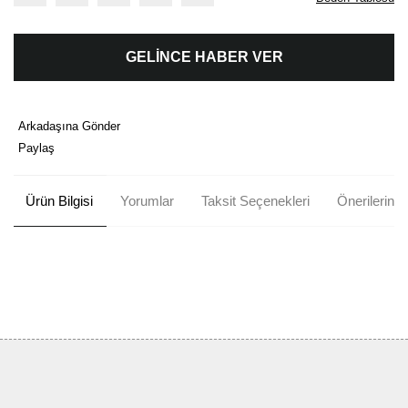
GELİNCE HABER VER
Arkadaşına Gönder
Paylaş
Ürün Bilgisi
Yorumlar
Taksit Seçenekleri
Önerileriniz
Bu ürünün fiyat bilgisi, resim, ürün açıklamalarında ve diğer
konularda yetersiz gördüğünüz noktaları öneri formunu kullanarak
Bu ürüne ilk yorumu siz yapın!
tarafımıza iletebilirsiniz.
Görüş ve önerileriniz için teşekkür ederiz.
Yorum Yaz
Ürün resmi kalitesiz, bozuk veya görüntülenemiyor.
Ürün açıklamasında eksik bilgiler bulunuyor.