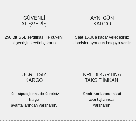
Ürün bilgilerinde hatalar bulunuyor.
Ürün fiyatı diğer sitelerden daha pahalı.
GÜVENLİ
AYNI GÜN
Bu ürüne benzer farklı alternatifler olmalı.
ALIŞVERİŞ
KARGO
256 Bit SSL sertifikası ile güvenli
Saat 16.00'a kadar vereceğiniz
alışverişin keyfini çıkarın.
siparişler aynı gün kargoya verilir.
Gönder
ÜCRETSİZ
KREDİ KARTINA
KARGO
TAKSİT İMKANI
Tüm siparişlerinizde ücretsiz
Kredi Kartlarına taksit
kargo
avantajlarından
avantajlarından yararlanın.
yararlanın.