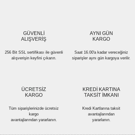
Ürün resmi kalitesiz, bozuk veya görüntülenemiyor.
Ürün açıklamasında eksik bilgiler bulunuyor.
Ürün bilgilerinde hatalar bulunuyor.
Ürün fiyatı diğer sitelerden daha pahalı.
GÜVENLİ
AYNI GÜN
Bu ürüne benzer farklı alternatifler olmalı.
ALIŞVERİŞ
KARGO
256 Bit SSL sertifikası ile güvenli
Saat 16.00'a kadar vereceğiniz
alışverişin keyfini çıkarın.
siparişler aynı gün kargoya verilir.
Gönder
ÜCRETSİZ
KREDİ KARTINA
KARGO
TAKSİT İMKANI
Tüm siparişlerinizde ücretsiz
Kredi Kartlarına taksit
kargo
avantajlarından
avantajlarından yararlanın.
yararlanın.