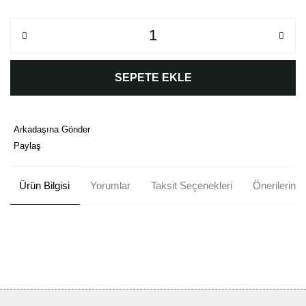
SEPETE EKLE
Arkadaşına Gönder
Paylaş
Ürün Bilgisi
Yorumlar
Taksit Seçenekleri
Önerileriniz
Bu ürünün fiyat bilgisi, resim, ürün açıklamalarında ve diğer
konularda yetersiz gördüğünüz noktaları öneri formunu kullanarak
Bu ürüne ilk yorumu siz yapın!
tarafımıza iletebilirsiniz.
Görüş ve önerileriniz için teşekkür ederiz.
Yorum Yaz