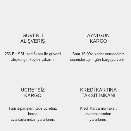
Yorum Yaz
Ürün resmi kalitesiz, bozuk veya görüntülenemiyor.
Ürün açıklamasında eksik bilgiler bulunuyor.
Ürün bilgilerinde hatalar bulunuyor.
Ürün fiyatı diğer sitelerden daha pahalı.
GÜVENLİ
AYNI GÜN
Bu ürüne benzer farklı alternatifler olmalı.
ALIŞVERİŞ
KARGO
256 Bit SSL sertifikası ile güvenli
Saat 16.00'a kadar vereceğiniz
alışverişin keyfini çıkarın.
siparişler aynı gün kargoya verilir.
Gönder
ÜCRETSİZ
KREDİ KARTINA
KARGO
TAKSİT İMKANI
Tüm siparişlerinizde ücretsiz
Kredi Kartlarına taksit
kargo
avantajlarından
avantajlarından yararlanın.
yararlanın.