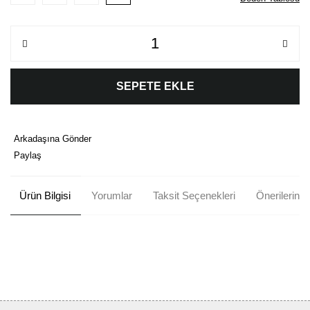
SEPETE EKLE
Arkadaşına Gönder
Paylaş
Ürün Bilgisi
Yorumlar
Taksit Seçenekleri
Önerileriniz
Bu ürünün fiyat bilgisi, resim, ürün açıklamalarında ve diğer
konularda yetersiz gördüğünüz noktaları öneri formunu kullanarak
Bu ürüne ilk yorumu siz yapın!
tarafımıza iletebilirsiniz.
Görüş ve önerileriniz için teşekkür ederiz.