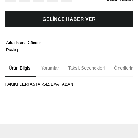
GELİNCE HABER VER
Arkadaşına Gönder
Paylaş
Ürün Bilgisi
Yorumlar
Taksit Seçenekleri
Önerileriniz
HAKİKİ DERİ ASTARSIZ EVA TABAN
Bu ürünün fiyat bilgisi, resim, ürün açıklamalarında ve diğer
konularda yetersiz gördüğünüz noktaları öneri formunu kullanarak
Bu ürüne ilk yorumu siz yapın!
tarafımıza iletebilirsiniz.
Görüş ve önerileriniz için teşekkür ederiz.
Yorum Yaz
Ürün resmi kalitesiz, bozuk veya görüntülenemiyor.