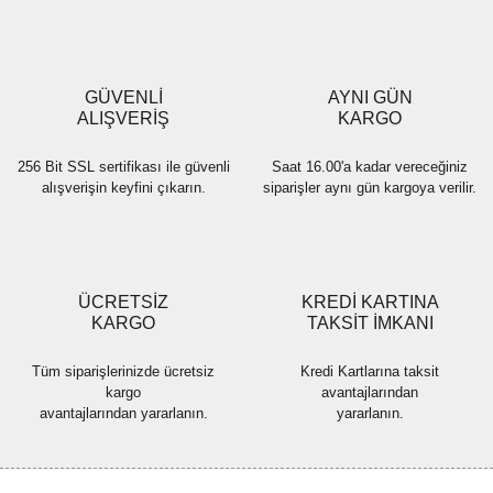
Ürün açıklamasında eksik bilgiler bulunuyor.
Ürün bilgilerinde hatalar bulunuyor.
Ürün fiyatı diğer sitelerden daha pahalı.
GÜVENLİ
AYNI GÜN
Bu ürüne benzer farklı alternatifler olmalı.
ALIŞVERİŞ
KARGO
256 Bit SSL sertifikası ile güvenli
Saat 16.00'a kadar vereceğiniz
alışverişin keyfini çıkarın.
siparişler aynı gün kargoya verilir.
Gönder
ÜCRETSİZ
KREDİ KARTINA
KARGO
TAKSİT İMKANI
Tüm siparişlerinizde ücretsiz
Kredi Kartlarına taksit
kargo
avantajlarından
avantajlarından yararlanın.
yararlanın.