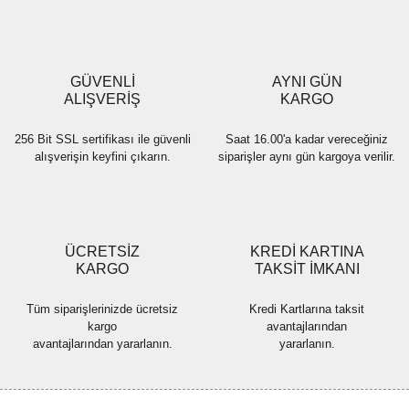
Ürün açıklamasında eksik bilgiler bulunuyor.
Ürün bilgilerinde hatalar bulunuyor.
Ürün fiyatı diğer sitelerden daha pahalı.
GÜVENLİ
AYNI GÜN
Bu ürüne benzer farklı alternatifler olmalı.
ALIŞVERİŞ
KARGO
256 Bit SSL sertifikası ile güvenli
Saat 16.00'a kadar vereceğiniz
alışverişin keyfini çıkarın.
siparişler aynı gün kargoya verilir.
Gönder
ÜCRETSİZ
KREDİ KARTINA
KARGO
TAKSİT İMKANI
Tüm siparişlerinizde ücretsiz
Kredi Kartlarına taksit
kargo
avantajlarından
avantajlarından yararlanın.
yararlanın.