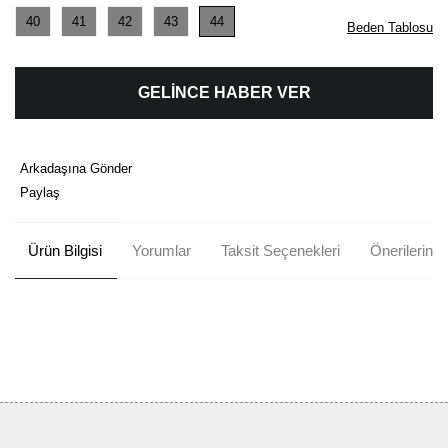
40
41
42
43
44
Beden Tablosu
GELİNCE HABER VER
Arkadaşına Gönder
Paylaş
Ürün Bilgisi
Yorumlar
Taksit Seçenekleri
Önerileriniz
Bu ürünün fiyat bilgisi, resim, ürün açıklamalarında ve diğer
konularda yetersiz gördüğünüz noktaları öneri formunu kullanarak
Bu ürüne ilk yorumu siz yapın!
tarafımıza iletebilirsiniz.
Görüş ve önerileriniz için teşekkür ederiz.
Yorum Yaz
Ürün resmi kalitesiz, bozuk veya görüntülenemiyor.