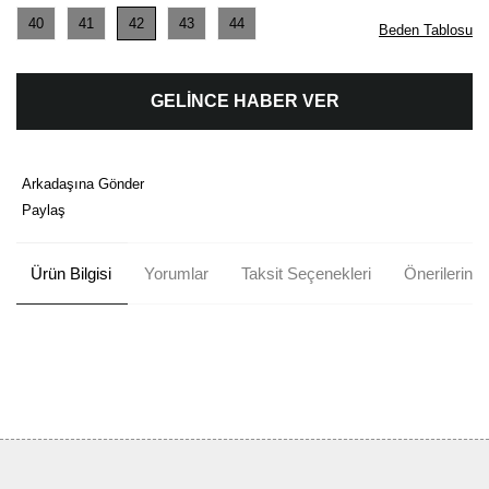
40
41
42
43
44
Beden Tablosu
GELİNCE HABER VER
Arkadaşına Gönder
Paylaş
Ürün Bilgisi
Yorumlar
Taksit Seçenekleri
Önerileriniz
Bu ürünün fiyat bilgisi, resim, ürün açıklamalarında ve diğer
konularda yetersiz gördüğünüz noktaları öneri formunu kullanarak
Bu ürüne ilk yorumu siz yapın!
tarafımıza iletebilirsiniz.
Görüş ve önerileriniz için teşekkür ederiz.
Yorum Yaz
Ürün resmi kalitesiz, bozuk veya görüntülenemiyor.