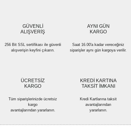
Ürün açıklamasında eksik bilgiler bulunuyor.
Ürün bilgilerinde hatalar bulunuyor.
Ürün fiyatı diğer sitelerden daha pahalı.
GÜVENLİ
AYNI GÜN
Bu ürüne benzer farklı alternatifler olmalı.
ALIŞVERİŞ
KARGO
256 Bit SSL sertifikası ile güvenli
Saat 16.00'a kadar vereceğiniz
alışverişin keyfini çıkarın.
siparişler aynı gün kargoya verilir.
Gönder
ÜCRETSİZ
KREDİ KARTINA
KARGO
TAKSİT İMKANI
Tüm siparişlerinizde ücretsiz
Kredi Kartlarına taksit
kargo
avantajlarından
avantajlarından yararlanın.
yararlanın.