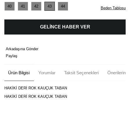
40
41
42
43
44
Beden Tablosu
GELİNCE HABER VER
Arkadaşına Gönder
Paylaş
Ürün Bilgisi
Yorumlar
Taksit Seçenekleri
Önerileriniz
HAKİKİ DERİ ROK KAUÇUK TABAN
HAKİKİ DERİ ROK KAUÇUK TABAN
Bu ürünün fiyat bilgisi, resim, ürün açıklamalarında ve diğer
konularda yetersiz gördüğünüz noktaları öneri formunu kullanarak
Bu ürüne ilk yorumu siz yapın!
tarafımıza iletebilirsiniz.