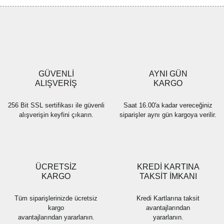
Görüş ve önerileriniz için teşekkür ederiz.
Yorum Yaz
Ürün resmi kalitesiz, bozuk veya görüntülenemiyor.
Ürün açıklamasında eksik bilgiler bulunuyor.
Ürün bilgilerinde hatalar bulunuyor.
Ürün fiyatı diğer sitelerden daha pahalı.
GÜVENLİ
AYNI GÜN
Bu ürüne benzer farklı alternatifler olmalı.
ALIŞVERİŞ
KARGO
256 Bit SSL sertifikası ile güvenli
Saat 16.00'a kadar vereceğiniz
alışverişin keyfini çıkarın.
siparişler aynı gün kargoya verilir.
Gönder
ÜCRETSİZ
KREDİ KARTINA
KARGO
TAKSİT İMKANI
Tüm siparişlerinizde ücretsiz
Kredi Kartlarına taksit
kargo
avantajlarından
avantajlarından yararlanın.
yararlanın.