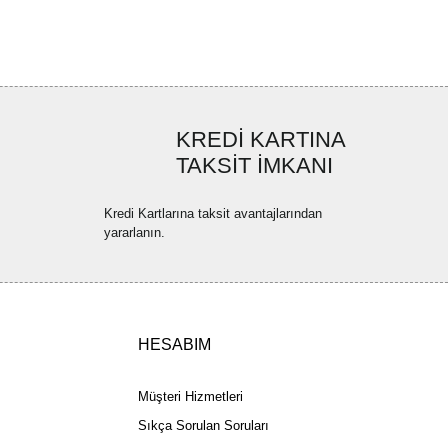
r ederiz.
ya görüntülenemiyor.
Yorum Yaz
ler bulunuyor.
uyor.
KREDİ KARTINA
a pahalı.
TAKSİT İMKANI
ler olmalı.
Kredi Kartlarına taksit avantajlarından
yararlanın.
Gönder
HESABIM
Müşteri Hizmetleri
Sıkça Sorulan Soruları