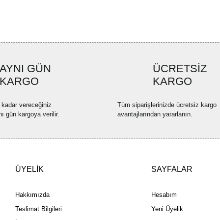
Görüş ve önerileriniz için teşekkü
Ürün resmi kalitesiz, bozuk ve
Ürün açıklamasında eksik bilgi
Ürün bilgilerinde hatalar bulun
AYNI GÜN
ÜCRETSİZ
Ürün fiyatı diğer sitelerden dah
KARGO
KARGO
Bu ürüne benzer farklı alternatif
 kadar vereceğiniz
Tüm siparişlerinizde ücretsiz kargo
nı gün kargoya verilir.
avantajlarından yararlanın.
ÜYELİK
SAYFALAR
Hakkımızda
Hesabım
Teslimat Bilgileri
Yeni Üyelik