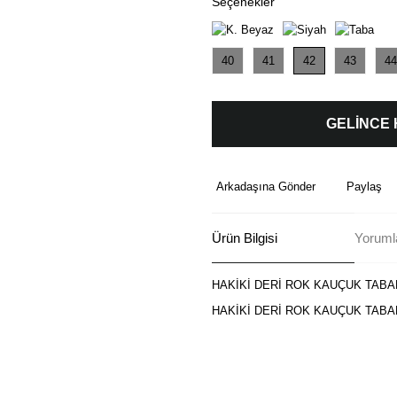
Seçenekler
40
41
42
43
44
GELİNCE
Arkadaşına Gönder
Paylaş
Ürün Bilgisi
Yoruml
HAKİKİ DERİ ROK KAUÇUK TABA
HAKİKİ DERİ ROK KAUÇUK TABA
Bu ürünün fiyat bilgisi, resim, ü
formunu kullanarak tarafımıza ilete