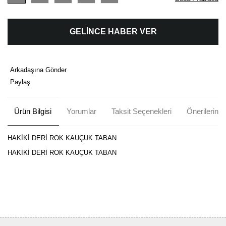
GELİNCE HABER VER
Arkadaşına Gönder
Paylaş
Ürün Bilgisi
Yorumlar
Taksit Seçenekleri
Önerileriniz
HAKİKİ DERİ ROK KAUÇUK TABAN
HAKİKİ DERİ ROK KAUÇUK TABAN
Bu ürünün fiyat bilgisi, resim, ürün açıklamalarında ve diğer
konularda yetersiz gördüğünüz noktaları öneri formunu kullanarak
Bu ürüne ilk yorumu siz yapın!
tarafımıza iletebilirsiniz.
Görüş ve önerileriniz için teşekkür ederiz.