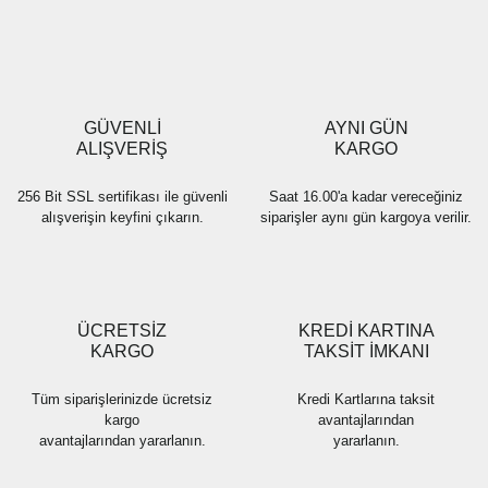
Yorum Yaz
Ürün resmi kalitesiz, bozuk veya görüntülenemiyor.
Ürün açıklamasında eksik bilgiler bulunuyor.
Ürün bilgilerinde hatalar bulunuyor.
Ürün fiyatı diğer sitelerden daha pahalı.
GÜVENLİ
AYNI GÜN
Bu ürüne benzer farklı alternatifler olmalı.
ALIŞVERİŞ
KARGO
256 Bit SSL sertifikası ile güvenli
Saat 16.00'a kadar vereceğiniz
alışverişin keyfini çıkarın.
siparişler aynı gün kargoya verilir.
Gönder
ÜCRETSİZ
KREDİ KARTINA
KARGO
TAKSİT İMKANI
Tüm siparişlerinizde ücretsiz
Kredi Kartlarına taksit
kargo
avantajlarından
avantajlarından yararlanın.
yararlanın.