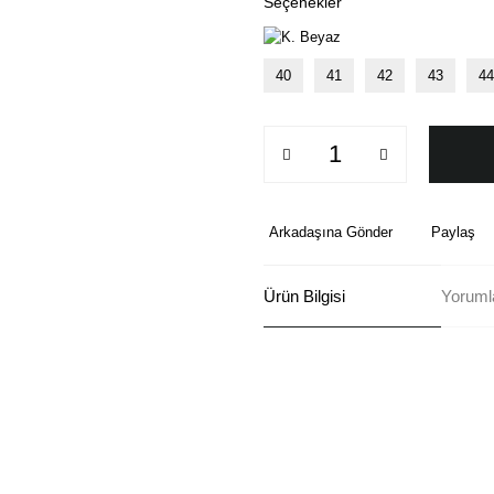
Seçenekler
40
41
42
43
44
Arkadaşına Gönder
Paylaş
Ürün Bilgisi
Yoruml
Bu ürünün fiyat bilgisi, resim, ü
formunu kullanarak tarafımıza ilete
Görüş ve önerileriniz için teşekkü
Ürün resmi kalitesiz, bozuk ve