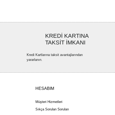
ler bulunuyor.
uyor.
a pahalı.
ler olmalı.
KREDİ KARTINA
TAKSİT İMKANI
Kredi Kartlarına taksit avantajlarından
yararlanın.
Gönder
HESABIM
Müşteri Hizmetleri
Sıkça Sorulan Soruları