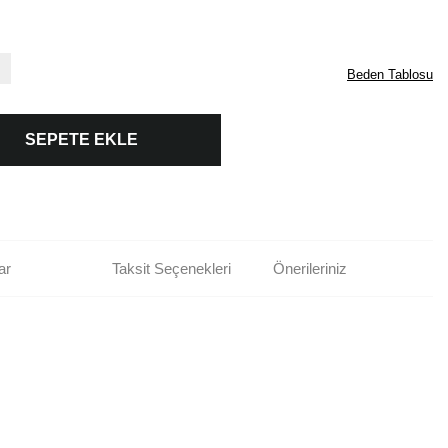
Beden Tablosu
SEPETE EKLE
ar
Taksit Seçenekleri
Önerileriniz
rün açıklamalarında ve diğer konularda yetersiz gördüğünüz noktaları öneri
bilirsiniz.
Bu ürüne ilk yorumu siz yapın!
r ederiz.
ya görüntülenemiyor.
Yorum Yaz