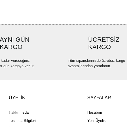
Ürün açıklamasında eksik bilgi
Ürün bilgilerinde hatalar bulun
Ürün fiyatı diğer sitelerden dah
Bu ürüne benzer farklı alternatif
AYNI GÜN
ÜCRETSİZ
KARGO
KARGO
 kadar vereceğiniz
Tüm siparişlerinizde ücretsiz kargo
nı gün kargoya verilir.
avantajlarından yararlanın.
ÜYELİK
SAYFALAR
Hakkımızda
Hesabım
Teslimat Bilgileri
Yeni Üyelik