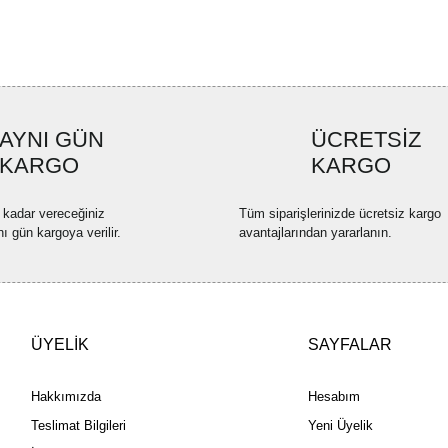
Ürün resmi kalitesiz, bozuk ve
Ürün açıklamasında eksik bilgi
Ürün bilgilerinde hatalar bulun
Ürün fiyatı diğer sitelerden dah
AYNI GÜN
ÜCRETSİZ
Bu ürüne benzer farklı alternatif
KARGO
KARGO
 kadar vereceğiniz
Tüm siparişlerinizde ücretsiz kargo
nı gün kargoya verilir.
avantajlarından yararlanın.
ÜYELİK
SAYFALAR
Hakkımızda
Hesabım
Teslimat Bilgileri
Yeni Üyelik