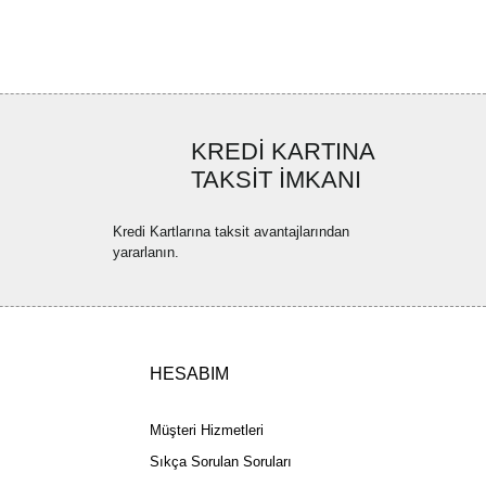
ya görüntülenemiyor.
Yorum Yaz
ler bulunuyor.
uyor.
a pahalı.
KREDİ KARTINA
ler olmalı.
TAKSİT İMKANI
Kredi Kartlarına taksit avantajlarından
yararlanın.
Gönder
HESABIM
Müşteri Hizmetleri
Sıkça Sorulan Soruları