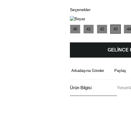
Seçenekler
40
41
42
43
44
GELİNCE
Arkadaşına Gönder
Paylaş
Ürün Bilgisi
Yoruml
Bu ürünün fiyat bilgisi, resim, ü
formunu kullanarak tarafımıza ilete
Görüş ve önerileriniz için teşekkü