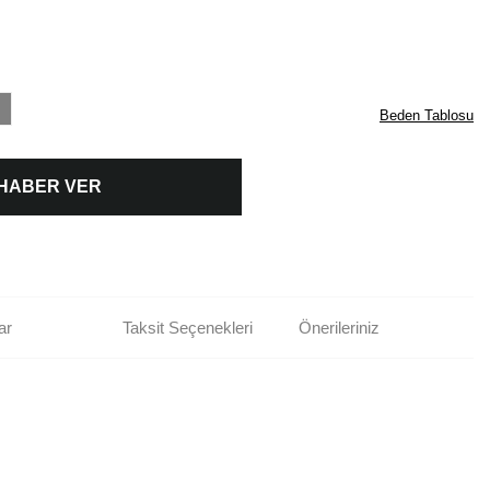
Beden Tablosu
 HABER VER
ar
Taksit Seçenekleri
Önerileriniz
rün açıklamalarında ve diğer konularda yetersiz gördüğünüz noktaları öneri
bilirsiniz.
Bu ürüne ilk yorumu siz yapın!
r ederiz.