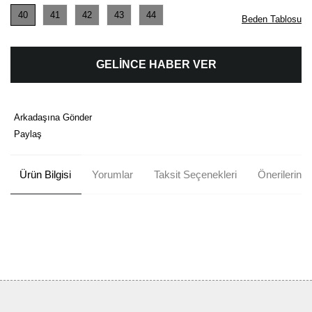
40
41
42
43
44
Beden Tablosu
GELİNCE HABER VER
Arkadaşına Gönder
Paylaş
Ürün Bilgisi
Yorumlar
Taksit Seçenekleri
Önerileriniz
Bu ürünün fiyat bilgisi, resim, ürün açıklamalarında ve diğer
konularda yetersiz gördüğünüz noktaları öneri formunu kullanarak
Bu ürüne ilk yorumu siz yapın!
tarafımıza iletebilirsiniz.
Görüş ve önerileriniz için teşekkür ederiz.
Yorum Yaz
Ürün resmi kalitesiz, bozuk veya görüntülenemiyor.