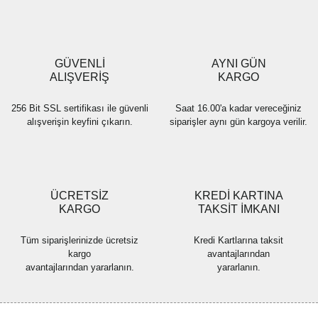
Ürün açıklamasında eksik bilgiler bulunuyor.
Ürün bilgilerinde hatalar bulunuyor.
Ürün fiyatı diğer sitelerden daha pahalı.
GÜVENLİ
AYNI GÜN
Bu ürüne benzer farklı alternatifler olmalı.
ALIŞVERİŞ
KARGO
256 Bit SSL sertifikası ile güvenli
Saat 16.00'a kadar vereceğiniz
alışverişin keyfini çıkarın.
siparişler aynı gün kargoya verilir.
Gönder
ÜCRETSİZ
KREDİ KARTINA
KARGO
TAKSİT İMKANI
Tüm siparişlerinizde ücretsiz
Kredi Kartlarına taksit
kargo
avantajlarından
avantajlarından yararlanın.
yararlanın.