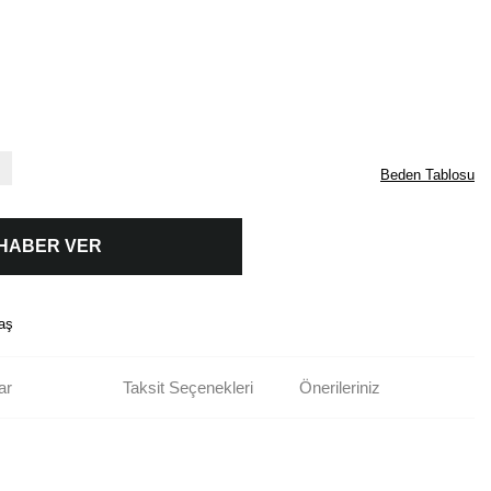
Beden Tablosu
 HABER VER
aş
ar
Taksit Seçenekleri
Önerileriniz
rün açıklamalarında ve diğer konularda yetersiz gördüğünüz noktaları öneri