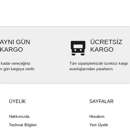
formunu kullanarak tarafımıza ilete
Görüş ve önerileriniz için teşekkü
Ürün resmi kalitesiz, bozuk ve
Ürün açıklamasında eksik bilgi
Ürün bilgilerinde hatalar bulun
AYNI GÜN
ÜCRETSİZ
Ürün fiyatı diğer sitelerden dah
KARGO
KARGO
Bu ürüne benzer farklı alternatif
 kadar vereceğiniz
Tüm siparişlerinizde ücretsiz kargo
nı gün kargoya verilir.
avantajlarından yararlanın.
ÜYELİK
SAYFALAR
Hakkımızda
Hesabım
Teslimat Bilgileri
Yeni Üyelik