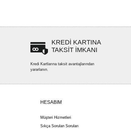
bilirsiniz.
Bu ürüne ilk yorumu siz yapın!
r ederiz.
ya görüntülenemiyor.
Yorum Yaz
ler bulunuyor.
uyor.
KREDİ KARTINA
a pahalı.
TAKSİT İMKANI
ler olmalı.
Kredi Kartlarına taksit avantajlarından
yararlanın.
Gönder
HESABIM
Müşteri Hizmetleri
Sıkça Sorulan Soruları