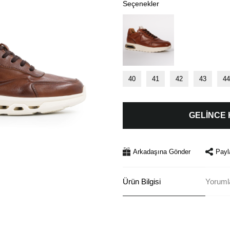
Seçenekler
40
41
42
43
44
GELİNCE
Arkadaşına Gönder
Payl
Ürün Bilgisi
Yoruml
Bu ürünün fiyat bilgisi, resim, ü