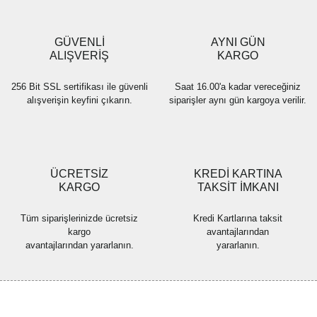
Ürün bilgilerinde hatalar bulunuyor.
Ürün fiyatı diğer sitelerden daha pahalı.
GÜVENLİ
AYNI GÜN
Bu ürüne benzer farklı alternatifler olmalı.
ALIŞVERİŞ
KARGO
256 Bit SSL sertifikası ile güvenli
Saat 16.00'a kadar vereceğiniz
alışverişin keyfini çıkarın.
siparişler aynı gün kargoya verilir.
Gönder
ÜCRETSİZ
KREDİ KARTINA
KARGO
TAKSİT İMKANI
Tüm siparişlerinizde ücretsiz
Kredi Kartlarına taksit
kargo
avantajlarından
avantajlarından yararlanın.
yararlanın.