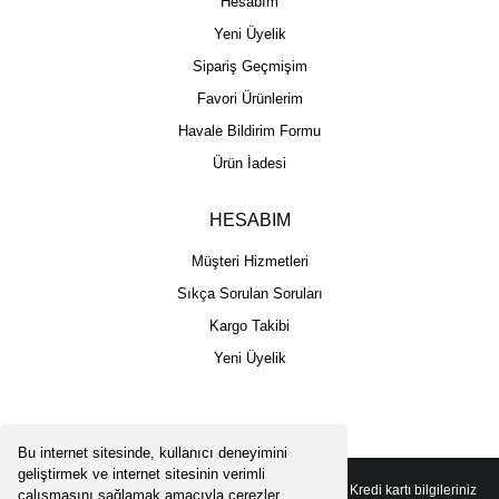
Hesabım
Yeni Üyelik
Sipariş Geçmişim
Favori Ürünlerim
Havale Bildirim Formu
Ürün İadesi
HESABIM
Müşteri Hizmetleri
Sıkça Sorulan Soruları
Kargo Takibi
Yeni Üyelik
Bu internet sitesinde, kullanıcı deneyimini
geliştirmek ve internet sitesinin verimli
Copyright 2025 © - Togga Plus - Tüm hakları saklıdır - Kredi kartı bilgileriniz
çalışmasını sağlamak amacıyla çerezler