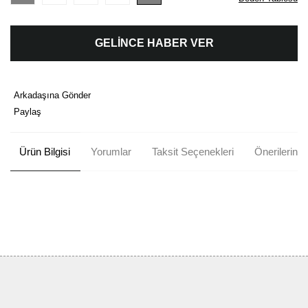
GELİNCE HABER VER
Arkadaşına Gönder
Paylaş
Ürün Bilgisi
Yorumlar
Taksit Seçenekleri
Önerileriniz
Bu ürünün fiyat bilgisi, resim, ürün açıklamalarında ve diğer
konularda yetersiz gördüğünüz noktaları öneri formunu kullanarak
Bu ürüne ilk yorumu siz yapın!
tarafımıza iletebilirsiniz.
Görüş ve önerileriniz için teşekkür ederiz.
Yorum Yaz
Ürün resmi kalitesiz, bozuk veya görüntülenemiyor.
Ürün açıklamasında eksik bilgiler bulunuyor.