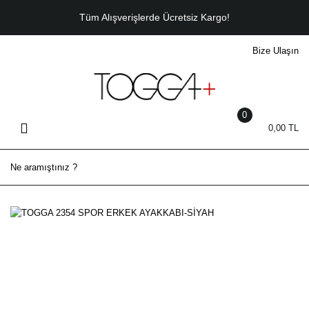
Geri Dön
Tüm Alışverişlerde Ücretsiz Kargo!
Bize Ulaşın
ERKEK
Sneaker
Casual
0
0,00 TL
Bot
Klasik
Sandalet - Terlik