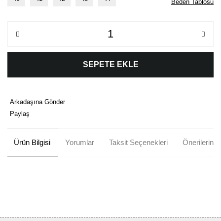
Beden Tablosu
SEPETE EKLE
Arkadaşına Gönder
Paylaş
Ürün Bilgisi
Yorumlar
Taksit Seçenekleri
Önerileriniz
Bu ürünün fiyat bilgisi, resim, ürün açıklamalarında ve diğer
konularda yetersiz gördüğünüz noktaları öneri formunu kullanarak
Bu ürüne ilk yorumu siz yapın!
tarafımıza iletebilirsiniz.
Görüş ve önerileriniz için teşekkür ederiz.