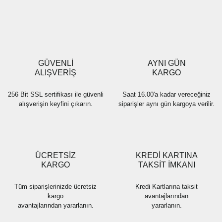
Yorum Yaz
Ürün resmi kalitesiz, bozuk veya görüntülenemiyor.
Ürün açıklamasında eksik bilgiler bulunuyor.
Ürün bilgilerinde hatalar bulunuyor.
Ürün fiyatı diğer sitelerden daha pahalı.
GÜVENLİ
AYNI GÜN
Bu ürüne benzer farklı alternatifler olmalı.
ALIŞVERİŞ
KARGO
256 Bit SSL sertifikası ile güvenli
Saat 16.00'a kadar vereceğiniz
alışverişin keyfini çıkarın.
siparişler aynı gün kargoya verilir.
Gönder
ÜCRETSİZ
KREDİ KARTINA
KARGO
TAKSİT İMKANI
Tüm siparişlerinizde ücretsiz
Kredi Kartlarına taksit
kargo
avantajlarından
avantajlarından yararlanın.
yararlanın.